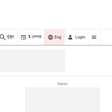
খুঁজুন
ই-পেপার
Login
Eng