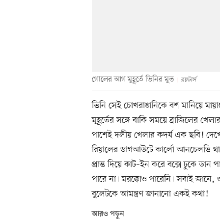
গোলের আগ মুহূর্তে ভিনির মুভ
রয়টার্স
ভিনি সেই চোখরাঙানিকে বশ মানিয়ে মায়া
মুহূর্তের সঙ্গে বাকি সময়ে ব্রাজিলের খে
পাশেই দলীয় খেলার কদর্য এক ছবি! দেখ
রিয়ালের ডাগআউটে কার্লো আনচেলত্তি 
প্রান্ত দিয়ে কাট–ইন করে বক্সে ঢুকে ডান
পারে না। মরক্কোও পারেনি। সবাই জানে
বুলেটকে আমন্ত্রণ জানানো একই কথা!
আরও পড়ুন