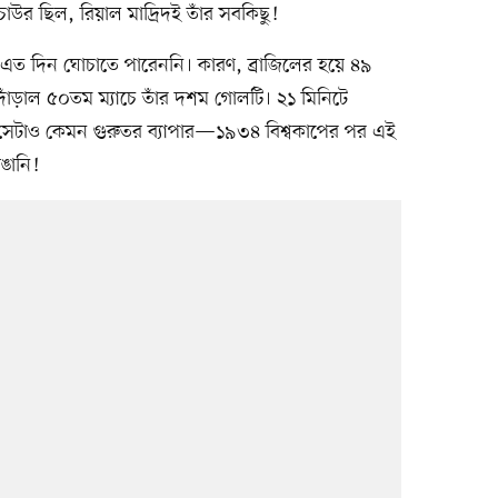
াউর ছিল, রিয়াল মাদ্রিদই তাঁর সবকিছু!
াম এত দিন ঘোচাতে পারেননি। কারণ, ব্রাজিলের হয়ে ৪৯
ে দাঁড়াল ৫০তম ম্যাচে তাঁর দশম গোলটি। ২১ মিনিটে
ল। সেটাও কেমন গুরুতর ব্যাপার—১৯৩৪ বিশ্বকাপের পর এই
াঙানি!