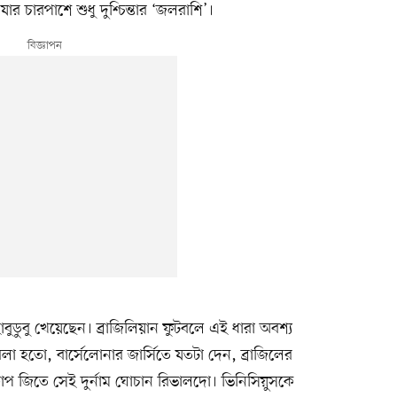
ার চারপাশে শুধু দুশ্চিন্তার ‘জলরাশি’।
ুডুবু খেয়েছেন। ব্রাজিলিয়ান ফুটবলে এই ধারা অবশ্য
হতো, বার্সেলোনার জার্সিতে যতটা দেন, ব্রাজিলের
াপ জিতে সেই দুর্নাম ঘোচান রিভালদো। ভিনিসিয়ুসকে