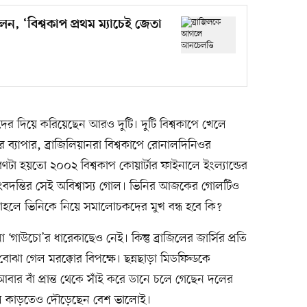
, ‘বিশ্বকাপ প্রথম ম্যাচেই জেতা
্থদের দিয়ে করিয়েছেন আরও দুটি। দুটি বিশ্বকাপে খেলে
্যাপার, ব্রাজিলিয়ানরা বিশ্বকাপে রোনালদিনিওর
ণটা হয়তো ২০০২ বিশ্বকাপ কোয়ার্টার ফাইনালে ইংল্যান্ডের
িংবদন্তির সেই অবিশ্বাস্য গোল। ভিনির আজকের গোলটিও
াহলে ভিনিকে নিয়ে সমালোচকদের মুখ বন্ধ হবে কি?
গাউচো’র ধারেকাছেও নেই। কিন্তু ব্রাজিলের জার্সির প্রতি
োঝা গেল মরক্কোর বিপক্ষে। ছন্নছাড়া মিডফিল্ডকে
ার বাঁ প্রান্ত থেকে সাঁই করে ডানে চলে গেছেন দলের
 বল কাড়তেও দৌড়েছেন বেশ ভালোই।