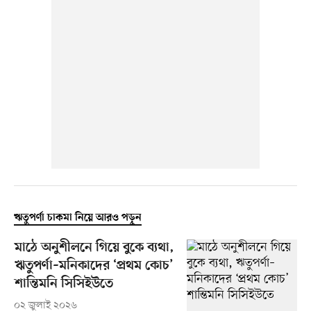
ঋতুপর্ণা চাকমা নিয়ে আরও পড়ুন
মাঠে অনুশীলনে গিয়ে বুকে ব্যথা,
ঋতুপর্ণা–মনিকাদের ‘প্রথম কোচ’
শান্তিমনি সিসিইউতে
০২ জুলাই ২০২৬