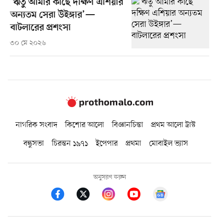
‘ঋতু আমার কাছে দক্ষিণ এশিয়ার
অন্যতম সেরা উইঙ্গার’—
বাটলারের প্রশংসা
৩০ মে ২০২৬
নাগরিক সংবাদ
কিশোর আলো
বিজ্ঞানচিন্তা
প্রথম আলো ট্রাস্ট
বন্ধুসভা
চিরন্তন ১৯৭১
ইপেপার
প্রথমা
মোবাইল ভ্যাস
অনুসরণ করুন