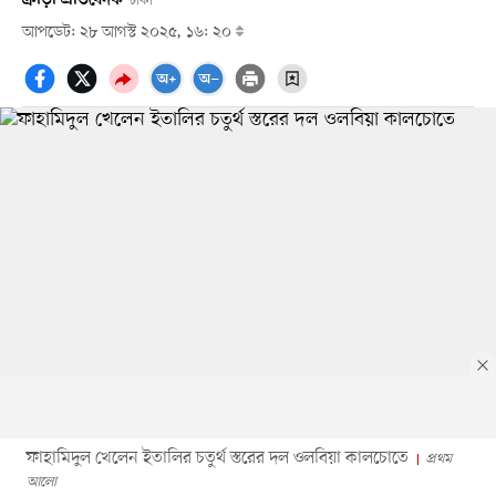
ঢাকা
আপডেট: ২৮ আগস্ট ২০২৫, ১৬: ২০
ফাহামিদুল খেলেন ইতালির চতুর্থ স্তরের দল ওলবিয়া কালচোতে
প্রথম
আলো