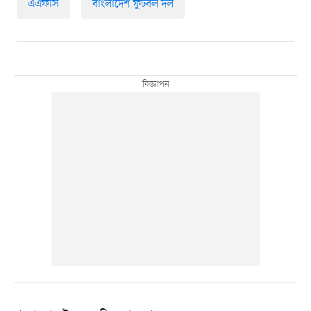
এএফসি
বাংলাদেশ ফুটবল দল