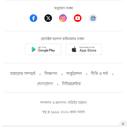
অনুসরণ করুন
মোবাইল অ্যাপস ডাউনলোড করুন
আমাদের সম্পর্কে
বিজ্ঞাপন
সার্কুলেশন
নীতি ও শর্ত
যোগাযোগ
নিউজলেটার
সম্পাদক ও প্রকাশক: মতিউর রহমান
স্বত্ব © ১৯৯৮-২০২৬ প্রথম আলো