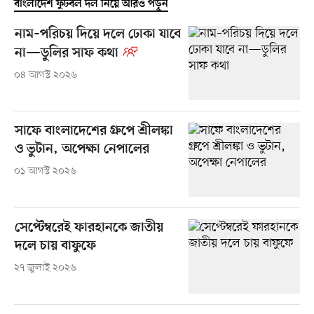
বাংলাদেশ ফুটবল দল নিয়ে আরও পড়ুন
নাম–পরিচয় দিয়ে দলে ঢোকা যাবে
না—ডুলির সাফ কথা
০৪ আগস্ট ২০২৬
সাফে বাংলাদেশের গ্রুপে শ্রীলঙ্কা
ও ভুটান, অপেক্ষা নেপালের
০১ আগস্ট ২০২৬
সেপ্টেম্বরেই ফারহানকে জাতীয়
দলে চায় বাফুফে
২৭ জুলাই ২০২৬