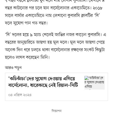
৭ বছর বয়সে ক্লাবটির যুব দলে নাম লেখান কুবারসি। সেখানে ৪
বছর কাটানোর পর চলে যান বার্সেলোনার একাডেমিতে। ২০১৮
সালে বার্সার একাডেমিতে নাম লেখানো কুবারসি ক্লাবটির ‘বি’
দলে সুযোগ পান গত বছর।
‘বি’ দলের হয়ে ৯ ম্যাচ খেলেই জাভির নজর কাড়েন কুবারসি। এ
বছরের জানুয়ারিতে জায়গা হয় মূল দলে। মূল দলে জায়গা পেয়ে
অনেক দিন ধরে চলতে থাকা বার্সেলোনার রক্ষণের সংকট কিছুটা
হলেও লাঘব করেছেন তিনি।
আরও পড়ুন
‘কচিকাঁচা’দের সুযোগ দেওয়ায় এগিয়ে
বার্সেলোনা, ধারেকাছে নেই রিয়াল–সিটি
০৪ এপ্রিল ২০২৪