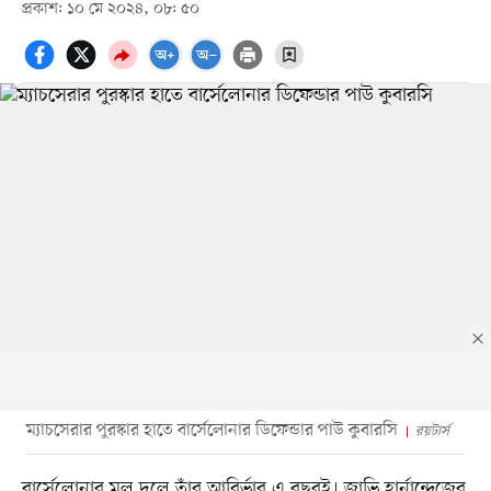
প্রকাশ: ১০ মে ২০২৪, ০৮: ৫০
ম্যাচসেরার পুরস্কার হাতে বার্সেলোনার ডিফেন্ডার পাউ কুবারসি
রয়টার্স
বার্সেলোনার মূল দলে তাঁর আবির্ভাব এ বছরই। জাভি হার্নান্দেজের