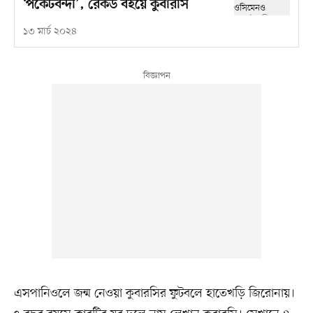
‘পকেটবন্দী’, রেকর্ড বইয়ে কুবারসি
১৩ মার্চ ২০২৪
এসপানিওলে জন্ম নেওয়া কুবারসির ফুটবলে হাতেখড়ি জিরোনায়।