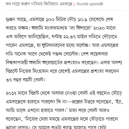
বল পায়ে দারুণ গতিময় কিলিয়ান এমবাপ্পে
পিএসজি ওয়েবসাইট
গুঞ্জন আছে, এমবাপ্পে ১০০ মিটার দৌড় ১০.৯ সেকেন্ডে শেষ
করতে সক্ষম। ফরাসি সংবাদমাধ্যম ‘লা ফিগারো’ ২০২০ সালে
এক জরিপে জানিয়েছিল, ঘণ্টায় ২২.৩৭ মাইল গতিতে দৌড়াতে
পারেন এমবাপ্পে, যা ফুটবলারদের মধ্যে সর্বোচ্চ। আর এমবাপ্পের
গতি অনেক আগে থেকেই পছন্দ বোল্টের। বেশ কয়েকবার
বিশ্বকাপজয়ী ফরাসি ফরোয়ার্ডের প্রশংসাও করেছেন। এবার অবশ্য
স্প্রিন্টে নিজের সিংহাসন ধরে রেখেই এমবাপ্পের প্রশংসা করলেন
৩৭ বছর বয়সী বোল্ট।
২০১৭ সালে স্প্রিন্ট থেকে অবসর নেওয়া বোল্ট এই বয়সেও দৌড়ে
এমবাপ্পেকে হারাতে পারবেন কি না—প্রশ্নের উত্তরে বলেছেন, ‘হ্যাঁ,
আমি তাকে এখনো হারাতে পারব।’ মজা করে বোল্ট আরও
বলেছেন, ‘নিজের সেরা সময়ে এমবাপ্পের সঙ্গে দৌড়াতে পারলে
ভালো লাগত। সে আমার কতটা কাছে আসতে পারে সেটা