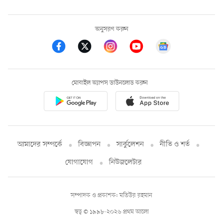
অনুসরণ করুন
মোবাইল অ্যাপস ডাউনলোড করুন
আমাদের সম্পর্কে
বিজ্ঞাপন
সার্কুলেশন
নীতি ও শর্ত
যোগাযোগ
নিউজলেটার
সম্পাদক ও প্রকাশক: মতিউর রহমান
স্বত্ব © ১৯৯৮-২০২৬ প্রথম আলো