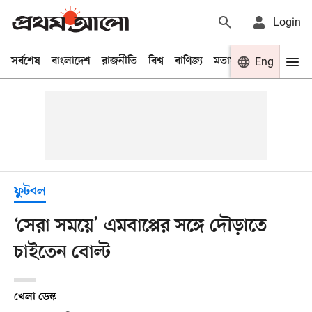
Login
সর্বশেষ
বাংলাদেশ
রাজনীতি
বিশ্ব
বাণিজ্য
মতামত
খেলা
Eng
বিনো
ফুটবল
‘সেরা সময়ে’ এমবাপ্পের সঙ্গে দৌড়াতে
চাইতেন বোল্ট
খেলা ডেস্ক