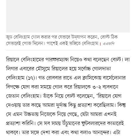
জুড বেলিংহাম গোল করার পর যেভাবে উদ্‌যাপন করেন, বোল্ট ঠিক
সেভাবেই পোজ দিলেন। পাশেই একই ভঙ্গিতে বেলিংহাম
এএফপি
রিয়ালে বেলিংহামের পারফরম্যান্স নিয়েও কথা বলেছেন বোল্ট। লা
লিগার এবারের মৌসুমে রিয়ালের হয়ে সর্বোচ্চ গোলদাতা
বেলিংহাম (১৭)। গত রোববার রাতে এল ক্লাসিকোয় বার্সেলোনার
বিপক্ষে যোগ করা সময়ে গোল করে রিয়ালকে ৩–২ ব্যবধানে
জেতান বেলিংহাম। তাঁকে নিয়ে বোল্ট বলেছেন, ‘রিয়ালে যোগ
দেওয়ায় তার কাছে আমরা দুর্দান্ত কিছু প্রত্যাশা করেছিলাম। কিন্তু
সে এমন উচ্চতায় নিজেকে নিয়ে গেছে, যেটা আমরা এখনই
প্রত্যাশা করিনি। সে সব সময় উঁচুমানের ফুটবলারদের কাতারেই
থাকবে। তার সঙ্গে দেখা করা এবং কথা বলাও আনন্দের। এটা