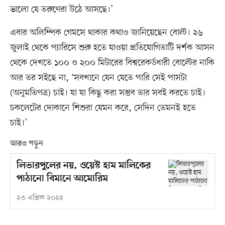
ভালো যে তরুণেরা উঠে আসছে।’
এবার অলিম্পিক গেমসে থাকার কথাও জানিয়েছেন বোল্ট। ২৬
জুলাই থেকে প্যারিসে শুরু হতে যাওয়া প্রতিযোগিতাটি দর্শক আসন
থেকে দেখতে ১০০ ও ২০০ মিটারের বিশ্বরেকর্ডধারী বোল্টের নাকি
আর তর সইছে না, ‘সবখানে যেন যেতে পারি সেই পাসটা
(অনুমতিপত্র) চাই। যা যা কিছু করা সম্ভব তার সবই করতে চাই।
চকলেটের দোকানে শিশুরা যেমন করে, সেদিন তেমনই হতে
চাই।’
আরও পড়ুন
লিভারপুলের নয়, ওয়েস্ট হাম মালিকের
পাঠানো বিমানে আমোরিম
২৩ এপ্রিল ২০২৪