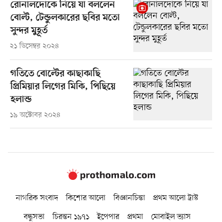
রোনালদোকে নিয়ে যা বললেন
বোল্ট, টেন্ডুলকারের ছবির মতো
সুন্দর মুহূর্ত
২১ ডিসেম্বর ২০২৪
গতিতে বোল্টের কাছাকাছি
প্রিমিয়ার লিগের মিকি, পিছিয়ে
হলান্ড
১৯ অক্টোবর ২০২৪
নাগরিক সংবাদ
কিশোর আলো
বিজ্ঞানচিন্তা
প্রথম আলো ট্রাস্ট
বন্ধুসভা
চিরন্তন ১৯৭১
ইপেপার
প্রথমা
মোবাইল ভ্যাস