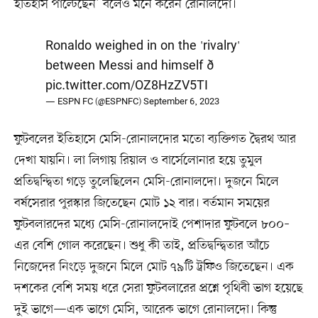
ইতিহাস পাল্টেছেন’ বলেও মনে করেন রোনালদো।
Ronaldo weighed in on the 'rivalry'
between Messi and himself ð
pic.twitter.com/OZ8HzZV5TI
— ESPN FC (@ESPNFC)
September 6, 2023
ফুটবলের ইতিহাসে মেসি-রোনালদোর মতো ব্যক্তিগত দ্বৈরথ আর
দেখা যায়নি। লা লিগায় রিয়াল ও বার্সেলোনার হয়ে তুমুল
প্রতিদ্বন্দ্বিতা গড়ে তুলেছিলেন মেসি-রোনালদো। দুজনে মিলে
বর্ষসেরার পুরস্কার জিতেছেন মোট ১২ বার। বর্তমান সময়ের
ফুটবলারদের মধ্যে মেসি-রোনালদোই পেশাদার ফুটবলে ৮০০–
এর বেশি গোল করেছেন। শুধু কী তাই, প্রতিদ্বন্দ্বিতার আঁচে
নিজেদের নিংড়ে দুজনে মিলে মোট ৭৯টি ট্রফিও জিতেছেন। এক
দশকের বেশি সময় ধরে সেরা ফুটবলারের প্রশ্নে পৃথিবী ভাগ হয়েছে
দুই ভাগে—এক ভাগে মেসি, আরেক ভাগে রোনালদো। কিন্তু