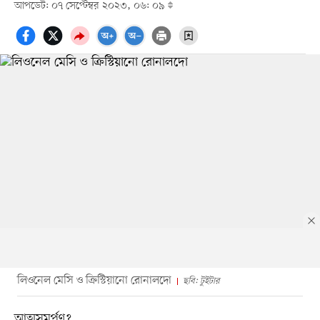
আপডেট: ০৭ সেপ্টেম্বর ২০২৩, ০৬: ০৯
লিওনেল মেসি ও ক্রিস্টিয়ানো রোনালদো
ছবি: টুইটার
আত্মসমর্পণ?