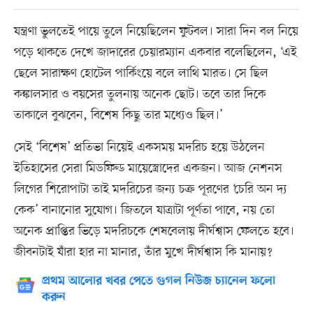
যন্ত্রণা ভুলতেই পায়ে তুলে নিয়েছিলেন ফুটবল। সারা দিন বল নিয়ে
পড়ে থাকতে দেখে জাদারের চেয়ারম্যান একবার বলেছিলেন, ‘এই
ছেলে সারাক্ষণ হোটেল পার্কিংয়ে বলে লাথি মারত। সে ছিল
কঙ্কালসার ও বয়সের তুলনায় অনেক ছোট। তবে তার দিকে
তাকালে বুঝবেন, বিশেষ কিছু তার মধ্যেও ছিল।’
সেই ‘বিশেষ’ প্রতিভা নিয়েই একসময় মদরিচ হয়ে উঠলেন
ইতিহাসের সেরা মিডফিল্ড মায়েস্ত্রোদের একজন। আজ নেশনস
লিগের শিরোপাটা তাই মদরিচের জন্য চক্র পূরণের ‘চেরি অন দ্য
কেক’ বানানোর সুযোগ। জিতলে যাত্রাটা পূর্ণতা পাবে, নয় তো
অনেক প্রাপ্তির ভিড়ে মদরিচকে শেষবেলায় দীর্ঘশ্বাস ফেলতে হবে।
জীবনটাই যাঁরা হার না মানার, তাঁর মুখে দীর্ঘশ্বাস কি মানায়?
প্রথম আলোর খবর পেতে গুগল নিউজ চ্যানেল ফলো
করুন