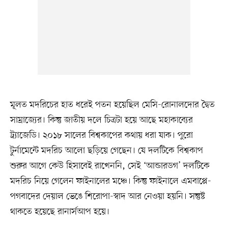
মূলত মদরিচের হাত ধরেই পতন হয়েছিল মেসি-রোনালদোর দ্বৈত
সাম্রাজ্যের। কিন্তু জাতীয় দলে চিত্রটা হয়ে আছে মহাকাব্যের
ট্র্যাজেডি। ২০১৮ সালের বিশ্বকাপের কথায় ধরা যাক। পুরো
টুর্নামেন্টে মদরিচ আলো ছড়িয়ে গেছেন। যে দলটিকে বিশ্বকাপ
শুরুর আগে কেউ হিসাবেই রাখেননি, সেই ‘আন্ডারডগ’ দলটিকে
মদরিচ নিয়ে গেলেন ফাইনালের মঞ্চে। কিন্তু ফাইনালে এমবাপ্পে-
পগবাদের দেয়াল ভেঙে শিরোপা-স্বাদ আর নেওয়া হয়নি। সন্তুষ্ট
থাকতে হয়েছে রানার্সআপ হয়ে।