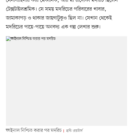
সেনাবাহিনীর কার মেকানিক, আর মা রাদোকা মদরিচ ছিলেন
টেক্সটাইলশ্রমিক। সে সময় মদরিচের পরিবারের খাবার,
জামাকাপড় ও থাকার জায়গাটুকুও ছিল না। সেখান থেকেই
মদরিচের পায়ে-পায়ে অনবদ্য এক গল্প লেখার শুরু।
ফাইনাল নিশ্চিত করার পর মদরিচ
ছবি: রয়টার্স