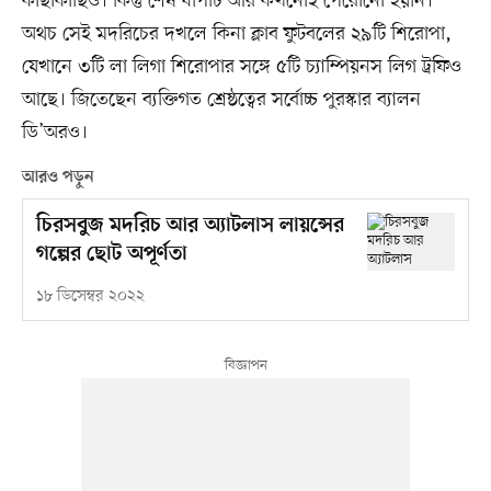
কাছাকাছিও। কিন্তু শেষ ধাপটি আর কখনোই পেরোনো হয়নি।
অথচ সেই মদরিচের দখলে কিনা ক্লাব ফুটবলের ২৯টি শিরোপা,
যেখানে ৩টি লা লিগা শিরোপার সঙ্গে ৫টি চ্যাম্পিয়নস লিগ ট্রফিও
আছে। জিতেছেন ব্যক্তিগত শ্রেষ্ঠত্বের সর্বোচ্চ পুরস্কার ব্যালন
ডি’অরও।
আরও পড়ুন
চিরসবুজ মদরিচ আর অ্যাটলাস লায়ন্সের
গল্পের ছোট অপূর্ণতা
১৮ ডিসেম্বর ২০২২