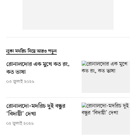
লুকা মদরিচ নিয়ে আরও পড়ুন
রোনালদোর এক মুখে কত রং,
কত ভাষা
০৩ জুলাই ২০২৬
রোনালদো–মদরিচ দুই বন্ধুর
‘বিদায়ী’ দেখা
০২ জুলাই ২০২৬