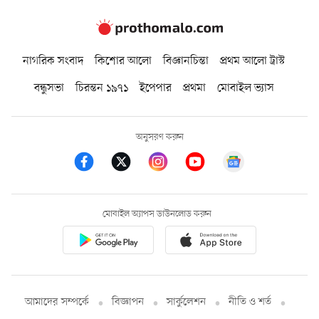
নাগরিক সংবাদ
কিশোর আলো
বিজ্ঞানচিন্তা
প্রথম আলো ট্রাস্ট
বন্ধুসভা
চিরন্তন ১৯৭১
ইপেপার
প্রথমা
মোবাইল ভ্যাস
অনুসরণ করুন
মোবাইল অ্যাপস ডাউনলোড করুন
আমাদের সম্পর্কে
বিজ্ঞাপন
সার্কুলেশন
নীতি ও শর্ত