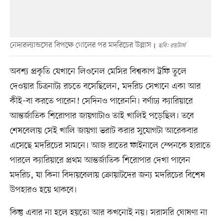
নেদারল্যান্ডসের বিপক্ষে গোলের পর মদরিচের উল্লাস
ছবি: রয়টার্স
অবশ্য প্রকৃতি যেখানে লিওনেল মেসির বিশ্বকাপ ট্রফি তুলে
দেওয়ার চিত্রনাট্য রচতে বসেছিলেন, মদরিচ সেখানে একা আর
কীই–বা করতে পারেন! সেদিনও পারেননি। বর্ণাঢ্য ক্যারিয়ারে
আন্তর্জাতিক শিরোপার জায়গাটাও তাই খালিই পড়েছিল। তবে
শেষবেলায় সেই খালি জায়গা ভরাট করার সুযোগটা আরেকবার
এসেছে মদরিচের সামনে। আজ রাতের ফাইনালে স্পেনকে হারাতে
পারলে ক্যারিয়ারে প্রথম আন্তর্জাতিক শিরোপার দেখা পাবেন
মদরিচ, যা কিনা বিদায়বেলায় ক্রোয়াটদের জন্য মদরিচের বিশেষ
উপহারও হয়ে থাকবে।
কিন্তু এবার না হলে হয়তো আর কখনোই নয়। সরাসরি ঘোষণা না