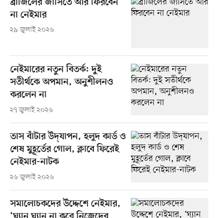
ব্রাজিলের জার্সিতে আর ফিরবেন
না নেইমার
২৯ জুলাই ২০২৬
নেইমারের নতুন বিতর্ক: দুই
সতীর্থকে অপমান, অনুশীলনও
করলেন না
২৭ জুলাই ২০২৬
তাস বাঁটার উদ্‌যাপন, হলুদ কার্ড ও
শেষ মুহূর্তের গোল, ক্লাবে ফিরেই
নেইমার-নাটক
২৬ জুলাই ২০২৬
সমালোচকদের উদ্দেশে নেইমার,
‘ঘ্যান ঘ্যান না করে নিজেদের