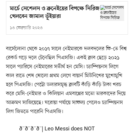
মার্চে সেশেলস ও ব্রুনেইয়ের বিপক্ষে সিরিজ
খেলবেন জামাল ভূঁইয়ারা
১৩ ফেব্রুয়ারি ২০২৩
বার্সেলোনা থেকে ২০১৭ সালে নেইমারকে দলবদলের ফি–তে বিশ্ব
রেকর্ড গড়ে দলে টেনেছিল পিএসজি। একই ক্লাব ছেড়ে ২০২১
সালে প্যারিসে নেইমারের সতীর্থ হন মেসি। চ্যাম্পিয়নস লিগে
কাল রাতে শেষ ষোলো প্রথম লেগে বায়ার্ন মিউনিখের মুখোমুখি
হবে পিএসজি। পেট্রো ডলারসমৃদ্ধ ক্লাবটি কাঁড়ি কাঁড়ি টাকা খরচ
করে মেসি-নেইমার ও কিলিয়ান এমবাপ্পের মতো তারকাদের দিয়ে
আক্রমণ সাজিয়েছে। ঘরোয়া পর্যায়ে সাফল্য পেলেও চ্যাম্পিয়নস
লিগ জিততে পারেনি পিএসজি।
ð¨ð¨ð¨ð¨| Leo Messi does NOT