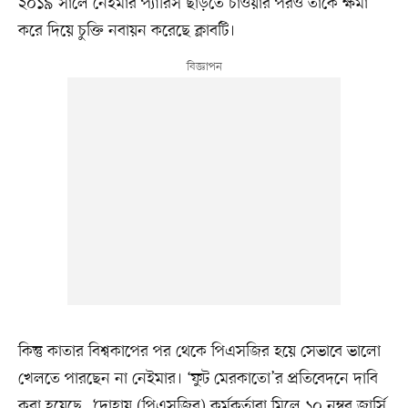
২০১৯ সালে নেইমার প্যারিস ছাড়তে চাওয়ার পরও তাঁকে ক্ষমা
করে দিয়ে চুক্তি নবায়ন করেছে ক্লাবটি।
কিন্তু কাতার বিশ্বকাপের পর থেকে পিএসজির হয়ে সেভাবে ভালো
খেলতে পারছেন না নেইমার। ‘ফুট মেরকাতো’র প্রতিবেদনে দাবি
করা হয়েছে, ‘দোহায় (পিএসজির) কর্মকর্তারা মিলে ১০ নম্বর জার্সি