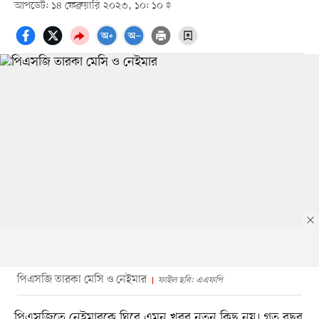
আপডেট: ১৪ ফেব্রুয়ারি ২০২৩, ১০: ১০
পিএসজি তারকা মেসি ও নেইমার
ফাইল ছবি: এএফপি
পিএসজিতে নেইমারকে ঘিরে এমন খবর নতুন কিছু নয়। গত বছর