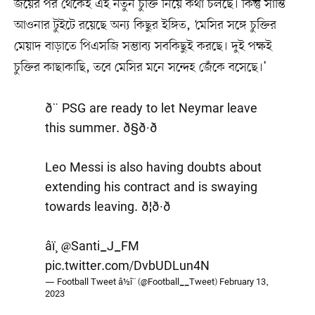
জয়ের পর থেকেই এই নতুন চুক্তি নিয়ে কথা চলছে। কিন্তু সান্তি
আওনার টুইটে রয়েছে অন্য কিছুর ইঙ্গিত, ‘মেসির সঙ্গে চুক্তির
মেয়াদ বাড়াতে পিএসজি সম্ভাব্য সবকিছুই করছে। দুই পক্ষই
চুক্তির কাছাকাছি, তবে মেসির মনে সন্দেহ জেঁকে বসেছে।’
ð¨ PSG are ready to let Neymar leave
this summer. ð§ð·ð
Leo Messi is also having doubts about
extending his contract and is swaying
towards leaving. ð¦ð·ð
âï¸
@Santi_J_FM
pic.twitter.com/DvbUDLun4N
— Football Tweet â½î¨ (@Football__Tweet)
February 13,
2023