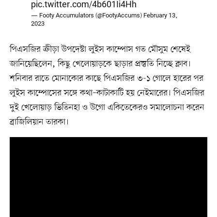
pic.twitter.com/4b601Ii4Hh
— Footy Accumulators (@FootyAccums)
February 13,
2023
পিএসজির ক্রীড়া উপদেষ্টা লুইস কাম্পোস গত মৌসুম শেষেই
জানিয়েছিলেন, কিছু খেলোয়াড়কে ছাড়ার প্রস্তুতি নিচ্ছে ক্লাব।
শনিবার রাতে মোনাকোর কাছে পিএসজির ৩-১ গোলে হারের পর
লুইস কাম্পোসের সঙ্গে কথা–কাটাকাটি হয় নেইমারের। পিএসজির
দুই খেলোয়াড় ভিতিনহা ও উগো একিতেকেরও সমালোচনা করেন
ব্রাজিলিয়ান তারকা।