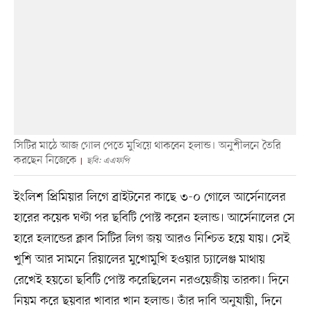
সিটির মাঠে আজ গোল পেতে মুখিয়ে থাকবেন হলান্ড। অনুশীলনে তৈরি
করছেন নিজেকে
ছবি: এএফপি
ইংলিশ প্রিমিয়ার লিগে ব্রাইটনের কাছে ৩-০ গোলে আর্সেনালের
হারের কয়েক ঘণ্টা পর ছবিটি পোস্ট করেন হলান্ড। আর্সেনালের সে
হারে হলান্ডের ক্লাব সিটির লিগ জয় আরও নিশ্চিত হয়ে যায়। সেই
খুশি আর সামনে রিয়ালের মুখোমুখি হওয়ার চ্যালেঞ্জ মাথায়
রেখেই হয়তো ছবিটি পোস্ট করেছিলেন নরওয়েজীয় তারকা। দিনে
নিয়ম করে ছয়বার খাবার খান হলান্ড। তাঁর দাবি অনুযায়ী, দিনে