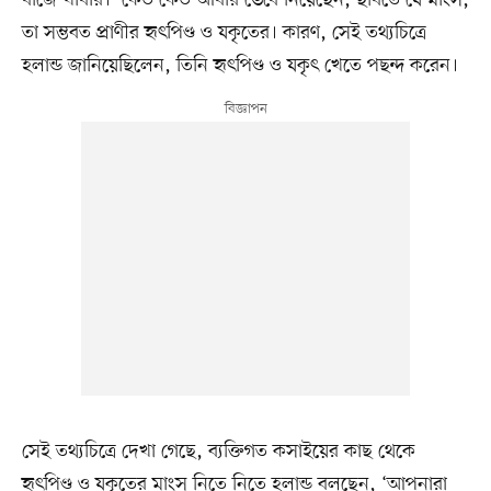
বাজে খাবার।’ কেউ কেউ আবার ভেবে নিয়েছেন, ছবিতে যে মাংস,
তা সম্ভবত প্রাণীর হৃৎপিণ্ড ও যকৃতের। কারণ, সেই তথ্যচিত্রে
হলান্ড জানিয়েছিলেন, তিনি হৃৎপিণ্ড ও যকৃৎ খেতে পছন্দ করেন।
সেই তথ্যচিত্রে দেখা গেছে, ব্যক্তিগত কসাইয়ের কাছ থেকে
হৃৎপিণ্ড ও যকৃতের মাংস নিতে নিতে হলান্ড বলছেন, ‘আপনারা