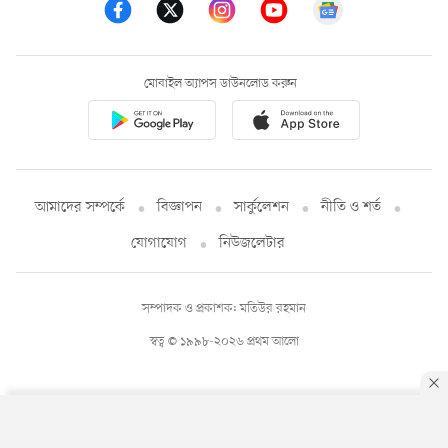
মোবাইল অ্যাপস ডাউনলোড করুন
আমাদের সম্পর্কে
বিজ্ঞাপন
সার্কুলেশন
নীতি ও শর্ত
যোগাযোগ
নিউজলেটার
সম্পাদক ও প্রকাশক: মতিউর রহমান
স্বত্ব © ১৯৯৮-২০২৬ প্রথম আলো