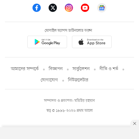
মোবাইল অ্যাপস ডাউনলোড করুন
আমাদের সম্পর্কে
বিজ্ঞাপন
সার্কুলেশন
নীতি ও শর্ত
যোগাযোগ
নিউজলেটার
সম্পাদক ও প্রকাশক: মতিউর রহমান
স্বত্ব © ১৯৯৮-২০২৬ প্রথম আলো