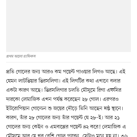
প্রথম আলো গ্রাফিকস
প্রতি গোলের জন্য আরও কম পয়েন্ট পাওয়ার লিগও আছে। এই
যেমন লাটভিয়ার ভিরসলিগা। এই লিগটির কথা এখানে বলার
একটা কারণ আছে। ভিরসলিগার চলতি মৌসুমে রিগা এফসির
দারকো লেমাজিক এখন পর্যন্ত করেছেন ২৮ গোল। এরপরও
ইউরোপিয়ান গোল্ডেন শু জয়ের দৌড়ে তিনি আছেন ষষ্ঠ স্থানে।
কারণ, তাঁর ২৮ গোলের জন্য তাঁর পয়েন্ট যে ২৮–ই। আর ২১
গোলের জন্য কেইন ও এমবাপ্পের পয়েন্ট ৪২ করে! লেমাজিক এ
মৌসুমে আর যে খুব বেশি গোল পাবেন, সেটাও মনে হয় না। ৩৬