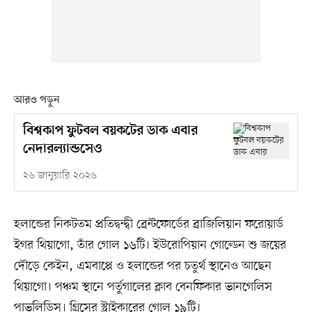
আরও পড়ুন
বিশ্বকাপ ফুটবল বয়কটের ডাক এবার
নেদারল্যান্ডসেও
২৬ জানুয়ারি ২০২৬
হলান্ডের নিকটতম প্রতিদ্বন্দ্বী ব্রেন্টফোর্ডের ব্রাজিলিয়ান ফরোয়ার্ড
ইগর থিয়াগো, তাঁর গোল ১৬টি। ইউরোপিয়ান গোল্ডেন শু জয়ের
দৌড়ে কেইন, এমবাপ্পে ও হলান্ডের পর চতুর্থ স্থানেও আছেন
থিয়াগো। পঞ্চম স্থানে পর্তুগালের ক্লাব বেনফিকার ভানগেলিস
পাভলিডিস। গ্রিসের স্ট্রাইকারের গোল ১৯টি।