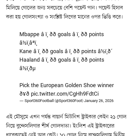
মিলিয়ে গোলের জন্য সবচেয়ে বেশি পয়েন্ট পান। পয়েন্ট হিসাব
করা হয় গোলসংখ্যা ও সংশ্লিষ্ট লিগের মানের ওপর ভিত্তি করে।
Mbappe â¡ï¸ ðð goals â¡ï¸ ðð points
â½ï¸âªï¸
Kane â¡ï¸ ðð goals â¡ï¸ ðð points â½ï¸ð´
Haaland â¡ï¸ ðð goals â¡ï¸ ðð points
â½ï¸ðµ
Pick the European Golden Shoe winner
ð¥ð
pic.twitter.com/CgHh9FdtCi
— Sport360Football (@Sport360Foot)
January 26, 2026
এই মৌসুমে এখন পর্যন্ত বায়ার্ন মিউনিখ স্ট্রাইকার কেইন ২১ গোল
নিয়ে বুন্দেসলিগার শীর্ষ গোলদাতা। ইংলিশ এই স্ট্রাইকারের
ধারেকাছেই নেই আর কেউ। ১০ গোল নিয়ে বুন্দেসলিগায় দ্বিতীয়