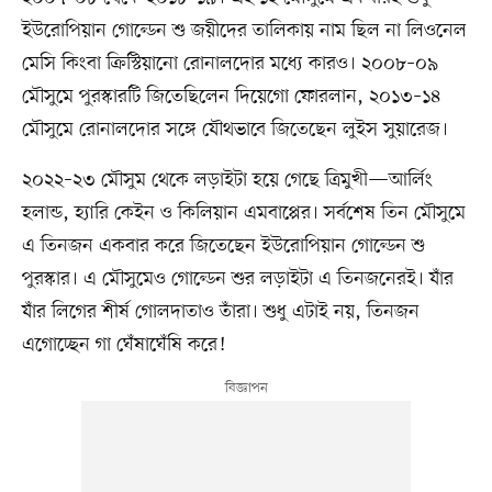
ইউরোপিয়ান গোল্ডেন শু জয়ীদের তালিকায় নাম ছিল না লিওনেল
মেসি কিংবা ক্রিস্টিয়ানো রোনালদোর মধ্যে কারও। ২০০৮–০৯
মৌসুমে পুরস্কারটি জিতেছিলেন দিয়েগো ফোরলান, ২০১৩–১৪
মৌসুমে রোনালদোর সঙ্গে যৌথভাবে জিতেছেন লুইস সুয়ারেজ।
২০২২–২৩ মৌসুম থেকে লড়াইটা হয়ে গেছে ত্রিমুখী—আর্লিং
হলান্ড, হ্যারি কেইন ও কিলিয়ান এমবাপ্পের। সর্বশেষ তিন মৌসুমে
এ তিনজন একবার করে জিতেছেন ইউরোপিয়ান গোল্ডেন শু
পুরস্কার। এ মৌসুমেও গোল্ডেন শুর লড়াইটা এ তিনজনেরই। যাঁর
যাঁর লিগের শীর্ষ গোলদাতাও তাঁরা। শুধু এটাই নয়, তিনজন
এগোচ্ছেন গা ঘেঁষাঘেঁষি করে!