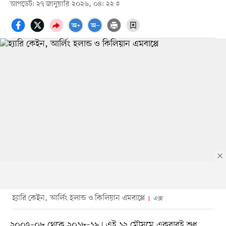
আপডেট: ২৭ জানুয়ারি ২০২৬, ০৪: ২২
হ্যারি কেইন, আর্লিং হলান্ড ও কিলিয়ান এমবাপ্পে
এক্স
২০০৭–০৮ থেকে ২০১৮–১৯। এই ১২ মৌসুমে একবারই শুধু