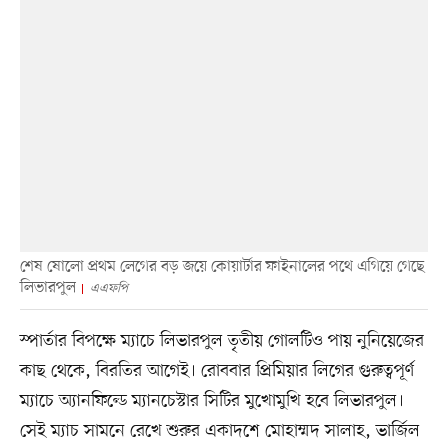
শেষ ষোলো প্রথম লেগের বড় জয়ে কোয়ার্টার ফাইনালের পথে এগিয়ে গেছে
লিভারপুল
এএফপি
স্পার্তার বিপক্ষে ম্যাচে লিভারপুল তৃতীয় গোলটিও পায় নুনিয়েজের
কাছ থেকে, বিরতির আগেই। রোববার প্রিমিয়ার লিগের গুরুত্বপূর্ণ
ম্যাচে অ্যানফিল্ডে ম্যানচেস্টার সিটির মুখোমুখি হবে লিভারপুল।
সেই ম্যাচ সামনে রেখে শুরুর একাদশে মোহাম্মদ সালাহ, ভার্জিল