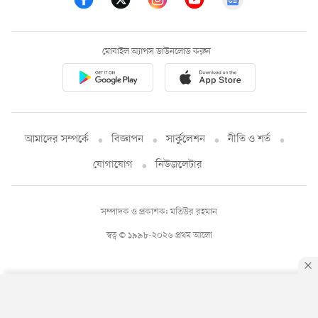
মোবাইল অ্যাপস ডাউনলোড করুন
আমাদের সম্পর্কে
বিজ্ঞাপন
সার্কুলেশন
নীতি ও শর্ত
যোগাযোগ
নিউজলেটার
সম্পাদক ও প্রকাশক: মতিউর রহমান
স্বত্ব © ১৯৯৮-২০২৬ প্রথম আলো
By using this site, you agree to our
Privacy Policy
.
OK