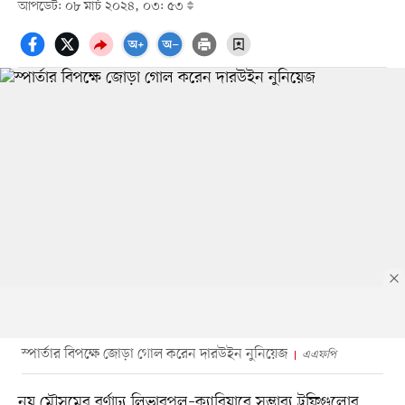
আপডেট: ০৮ মার্চ ২০২৪, ০৩: ৫৩
স্পার্তার বিপক্ষে জোড়া গোল করেন দারউইন নুনিয়েজ
এএফপি
নয় মৌসুমের বর্ণাঢ্য লিভারপুল–ক্যারিয়ারে সম্ভাব্য ট্রফিগুলোর