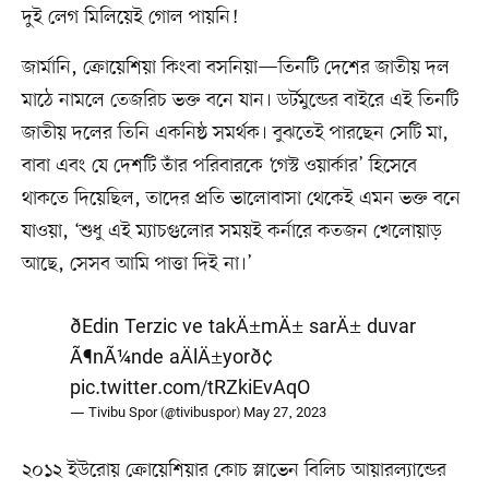
দুই লেগ মিলিয়েই গোল পায়নি!
জার্মানি, ক্রোয়েশিয়া কিংবা বসনিয়া—তিনটি দেশের জাতীয় দল
মাঠে নামলে তেজরিচ ভক্ত বনে যান। ডর্টমুন্ডের বাইরে এই তিনটি
জাতীয় দলের তিনি একনিষ্ঠ সমর্থক। বুঝতেই পারছেন সেটি মা,
বাবা এবং যে দেশটি তাঁর পরিবারকে ‘গেস্ট ওয়ার্কার’ হিসেবে
থাকতে দিয়েছিল, তাদের প্রতি ভালোবাসা থেকেই এমন ভক্ত বনে
যাওয়া, ‘শুধু এই ম্যাচগুলোর সময়ই কর্নারে কতজন খেলোয়াড়
আছে, সেসব আমি পাত্তা দিই না।’
ðEdin Terzic ve takÄ±mÄ± sarÄ± duvar
Ã¶nÃ¼nde aÄlÄ±yorð¢
pic.twitter.com/tRZkiEvAqO
— Tivibu Spor (@tivibuspor)
May 27, 2023
২০১২ ইউরোয় ক্রোয়েশিয়ার কোচ স্লাভেন বিলিচ আয়ারল্যান্ডের