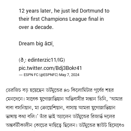
12 years later, he just led Dortmund to
their first Champions League final in
over a decade.
Dream big â¤ï¸
(ð¸: edinterzic11/IG)
pic.twitter.com/Bdj3Bokr41
— ESPN FC (@ESPNFC)
May 7, 2024
তেরজিচ বড় হয়েছেন ডর্টমুন্ডের ৪০ কিলোমিটার পূর্বের শহর
মেনদেনে। সাবেক যুগোস্লাভিয়ান অভিবাসীর সন্তান তিনি, ‘আমার
বাবা বসনিয়ান, মা ক্রোয়েশিয়ান, বাসায় আমরা যুগোস্লাভিয়ান
ভাষায় কথা বলি।’ তাঁর ভাই অ্যালেন ডর্টমুন্ডের রিজার্ভ দলের
অন্তর্বর্তীকালীন কোচের দায়িত্বে ছিলেন। ডর্টমুন্ডের স্কাউট হিসেবেও