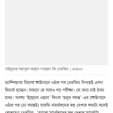
ডর্টমুন্ডের স্বপ্নপূরণ করতে পারবেন কি তেরজিচ
ইনস্টাগ্রাম
চ্যাম্পিয়নস লিগের ফাইনালে ওঠার পর তেরজিচ নিশ্চয়ই এখন
রিচার্জ হচ্ছেন। সামনে যে আরও বড় পরীক্ষা। সে জন্য চাই ঠান্ডা
মাথা। অবশ্য ‘ইয়েলো ওয়াল’ কিংবা ‘হলুদ বসন্ত’-এর (ফাইনালে
ওঠার পর তো বসন্তই) সারথি-সমর্থকদের স্বপ্ন দেখার কথাটা বলেই
রেখেছেন তেরজিচ, ‘আমরা সমর্থকদের স্বপ্ন দেখার সামর্থ্যটা