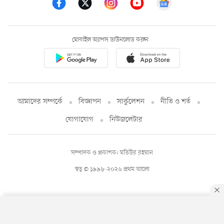
মোবাইল অ্যাপস ডাউনলোড করুন
আমাদের সম্পর্কে
বিজ্ঞাপন
সার্কুলেশন
নীতি ও শর্ত
যোগাযোগ
নিউজলেটার
সম্পাদক ও প্রকাশক: মতিউর রহমান
স্বত্ব © ১৯৯৮-২০২৬ প্রথম আলো