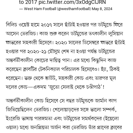
to 2017
pic.twitter.com/3xOdgClJRN
— West Ham Football (@westhamfootball)
May 8, 2024
বিলিচ ওয়েস্ট হামে ২০১৭ সালে ছাঁটাই হওয়ার পর ডর্টমুন্ডে ফিরে
আসেন তেরজিচ। কাজ শুরু করেন ডর্টমুন্ডের তৎকালীন লুসিয়ান
ফাভরের সহকারী হিসেবে। ২০২০ সালের ডিসেম্বরে ফাভরে ছাঁটাই
হওয়ার পর ২০২০-২১ মৌসুম শেষ না হওয়া পর্যন্ত ডর্টমুন্ডের
অন্তর্বর্তীকালীন কোচের দায়িত্ব পান। এর মধ্যে কিছুদিন কাজ
করেছেন ক্লাবটির টেকনিক্যাল পরিচালক হিসেবেও। হ্যাঁ, ঠিকই
ধরেছেন। ভক্ত থেকে স্কাউট, সহকারী কোচ এবং তারপর মূল
দলের কোচ—একদম ‘জুতো সেলাই থেকে চণ্ডীপাঠ’!
অন্তর্বর্তীকালীন কোচ হিসেবে সে বছর ডর্টমুন্ডকে জার্মান কাপ
জিতিয়েছিলেন তেরজিচ। খেলোয়াড়দের সঙ্গে ভালো সম্পর্ক,
ইংরেজি ভাষায় পারঙ্গমতা এবং ডর্টমুন্ডের সমর্থকদের (ইয়েলো
ওয়াল) মধ্যে জনপ্রিয়তা অর্জন করা তেরজিচ তাঁর প্রাণের ক্লাবের