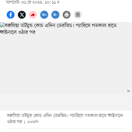
আপডেট: ৩১ মে ২০২৪, ১০: ১১
বরুসিয়া ডর্টমুন্ড কোচ এদিন তেরজিচ। প্যারিসে গতকাল রাতে ফাইনালে
ওঠার পর
এএফপি