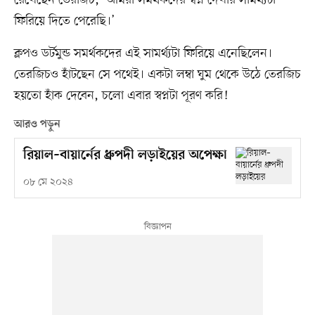
ফিরিয়ে দিতে পেরেছি।’
ক্লপও ডর্টমুন্ড সমর্থকদের এই সামর্থ্যটা ফিরিয়ে এনেছিলেন।
তেরজিচও হাঁটছেন সে পথেই। একটা লম্বা ঘুম থেকে উঠে তেরজিচ
হয়তো হাঁক দেবেন, চলো এবার স্বপ্নটা পূরণ করি!
আরও পড়ুন
রিয়াল–বায়ার্নের ধ্রুপদী লড়াইয়ের অপেক্ষা
০৮ মে ২০২৪