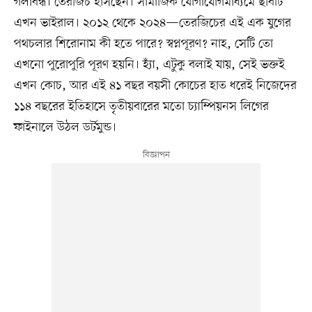
গলাবন্ধ। তেরজিচ হাসছেন। সামাজিক যোগাযোগমাধ্যমে ছবিটি
এখন ভাইরাল। ২০১২ থেকে ২০২৪—তেরজিচের এই এক যুগের
পথচলার শিরোনাম কী হতে পারে? স্বপ্নপূরণ? নাহ, সেটি তো
এখনো পুরোপুরি পূরণ হয়নি। হ্যাঁ, এটুকু বলাই যায়, সেই ভক্তই
এখন কোচ, আর এই ৪১ বছর বয়সী কোচের হাত ধরেই নিজেদের
১১৪ বছরের ইতিহাসে তৃতীয়বারের মতো চ্যাম্পিয়নস লিগের
ফাইনালে উঠল ডর্টমুন্ড।