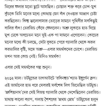
তিরের ফলার মতো ছুটে আসছিল। চোয়াল শক্ত করে চোখ-মুখ
কুঁচকে তিনি মনের মধ্যে কোথায় যেন বাঁধ দেওয়ার আপ্রাণ চেষ্টা
করছিলেন। কিন্তু ভালোবাসার তোড়ের সামনে পৃথিবীর সবকিছুই
বালির বাঁধ! তেরজিচ কেঁদে ফেললেন। অশ্রু লুকাতে হাত দিয়ে
মুখ ঢেকে অবচেতন মনে দুই-এক পা সামনে এগোলেন। কোচের
মনের মধ্যে কী চলছে, সেটা বুঝতে পেরে গ্যালারি থেকে ঝরল
করতালির বৃষ্টি, সঙ্গে অশ্রু—এবার সমর্থকদের চোখে। তেরজিচ
তখন আর কোচ নেই। তিনিও সমর্থক!
এবার সেই সমর্থকের গল্প শুনুন।
২০১২ সাল। ডর্টমুন্ডের ডাগআউটে ‘রবিনহুড’খ্যাত ইয়ুর্গেন ক্লপ।
এই জার্মানের হাত ধরে সেবারই সর্বশেষ লিগ জিতেছিল ডর্টমুন্ড।
‘প্রুশিয়ানস’দের সেই বিজয় গ্যালারি থেকে দেখেছিলেন তেরজিচ।
মাথায় কালো ক্যাপ, গলায় শৈশবের ‘প্রথম প্রেম’ ডর্টমুন্ডের হলুদ