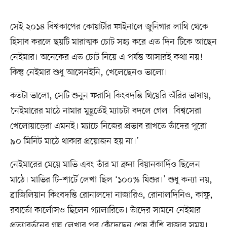
সেই ২০১৪ বিশ্বকাপের কোয়ার্টার ফাইনালে জুনিগার লাথি থেকে
হিসাব করলে ছয়টি মারাত্মক চোট সহ্য করে এত দিন টিকে আছেন
নেইমার। অনেকের এত চোট নিয়ে এ পর্যন্ত আসারই কথা নয়!
কিন্তু নেইমার শুধু আসেনইনি, খেলেছেনও ভালো।
কতটা ভালো, সেটি শুনুন ফরাসি কিংবদন্তি থিয়েরি অঁরির ভাষায়,
‘নেইমারের মাঠে নামার মুহূর্তেই ম্যাচটা বদলে গেল। বিশ্বসেরা
খেলোয়াড়েরা এমনই। ম্যাচে নিজের প্রভাব রাখতে তাঁদের পুরো
৯০ মিনিট মাঠে থাকার প্রয়োজন হয় না।’
নেইমারের মেয়ে মাভি এবং তাঁর মা ব্রুনা বিয়ানকার্দিও ছিলেন
মাঠে। মাভির টি–শার্টে লেখা ছিল ‘১০০% যিশুর।’ শুধু কন্যা নয়,
ব্রাজিলিয়ান কিংবদন্তি রোনালদো নাজারিও, রোনালদিনিও, কাফু,
রবার্তো কার্লোসও ছিলেন গ্যালারিতে। তাঁদের সামনে নেইমার
প্রত্যাবর্তনের গল্প লেখার পর কেঁদেছেন শেষ বাঁশি বাজার সময়।