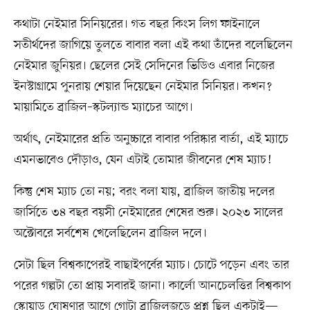
কথাটা নেইমার সিনিয়রের। গত বছর কিংস লিগ ফাইনালে
সতীর্থদের জাগিয়ে তুলতে বাবার বলা এই কথা তাঁদের বলেছিলেন
নেইমার জুনিয়র। ছেলের সেই সেদিনের ভিডিও এবার নিজের
ইনস্টাগ্রামে পুনরায় শেয়ার দিয়েছেন নেইমার সিনিয়র। কখন?
মায়ামিতে ব্রাজিল–স্কটল্যান্ড ম্যাচের আগে।
অর্থাৎ, নেইমারের প্রতি অনুচ্চারে বাবার পরিষ্কার বার্তা, এই ম্যাচে
এমনভাবেও দৌড়াও, যেন এটাই তোমার জীবনের শেষ ম্যাচ!
কিন্তু শেষ ম্যাচ তো নয়; বরং বলা যায়, ব্রাজিল জাতীয় দলের
জার্সিতে ৩৪ বছর বয়সী নেইমারের শেষের শুরু। ২০২৩ সালের
অক্টোবরে সর্বশেষ খেলেছিলেন ব্রাজিল দলে।
সেটা ছিল বিশ্বকাপেরই বাছাইপর্বের ম্যাচ। চোটে পড়েন এবং তার
পরের গল্পটা তো প্রায় সবারই জানা। কার্লো আনচেলত্তির বিশ্বকাপ
স্কোয়াড ঘোষণার আগে গোটা ব্রাজিলজুড়ে প্রশ্ন ছিল একটাই—