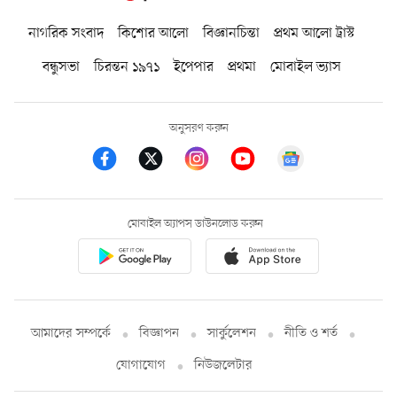
নাগরিক সংবাদ
কিশোর আলো
বিজ্ঞানচিন্তা
প্রথম আলো ট্রাস্ট
বন্ধুসভা
চিরন্তন ১৯৭১
ইপেপার
প্রথমা
মোবাইল ভ্যাস
অনুসরণ করুন
মোবাইল অ্যাপস ডাউনলোড করুন
আমাদের সম্পর্কে
বিজ্ঞাপন
সার্কুলেশন
নীতি ও শর্ত
যোগাযোগ
নিউজলেটার