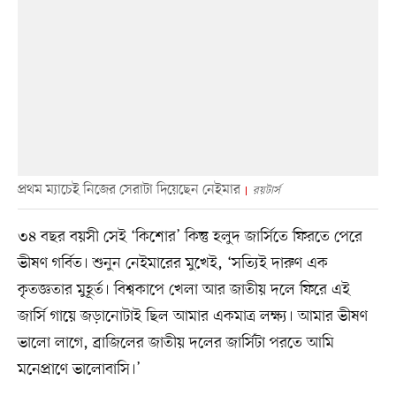
প্রথম ম্যাচেই নিজের সেরাটা দিয়েছেন নেইমার
রয়টার্স
৩৪ বছর বয়সী সেই ‘কিশোর’ কিন্তু হলুদ জার্সিতে ফিরতে পেরে
ভীষণ গর্বিত। শুনুন নেইমারের মুখেই, ‘সত্যিই দারুণ এক
কৃতজ্ঞতার মুহূর্ত। বিশ্বকাপে খেলা আর জাতীয় দলে ফিরে এই
জার্সি গায়ে জড়ানোটাই ছিল আমার একমাত্র লক্ষ্য। আমার ভীষণ
ভালো লাগে, ব্রাজিলের জাতীয় দলের জার্সিটা পরতে আমি
মনেপ্রাণে ভালোবাসি।’