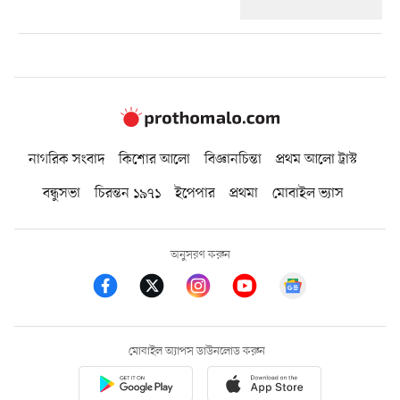
নাগরিক সংবাদ
কিশোর আলো
বিজ্ঞানচিন্তা
প্রথম আলো ট্রাস্ট
বন্ধুসভা
চিরন্তন ১৯৭১
ইপেপার
প্রথমা
মোবাইল ভ্যাস
অনুসরণ করুন
মোবাইল অ্যাপস ডাউনলোড করুন