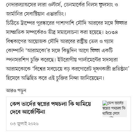
নেদারল্যান্ডসের লারা ওল্টার্স, ডেনমার্কের নিলস ফুলসাং ও
জার্মানির সেবাস্টিয়ান এভারডিং।
চিঠিতে ট্রাম্পের পুরস্কারের পাশাপাশি সৌদি আরবের সঙ্গে ফিফার
সাম্প্রতিক সম্পর্কেরও তীব্র সমালোচনা করা হয়েছে। ২০৩৪
বিশ্বকাপের আয়োজক সৌদি আরবের রাষ্ট্রীয় তেল ও গ্যাস
কোম্পানি ‘আরামকো’র সঙ্গে কিছুদিন আগে ফিফা একটি
স্পনসরশিপ চুক্তি করেছে। ইউরোপীয় পার্লামেন্টের সদস্যরা
আরামকোকে ‘বিশ্বের সবচেয়ে বড় করপোরেট দূষণকারী প্রতিষ্ঠান’
হিসেবে অভিহিত করে এই চুক্তির নিন্দা জানিয়েছেন।
আরও পড়ুন
কেপ ভার্দের স্বপ্নের পথচলা কি থামিয়ে
দেবে আর্জেন্টিনা
০৩ জুলাই ২০২৬