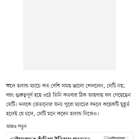
ফলে হলান্ড ম্যাচে কত বেশি সময় ভালো খেললেন, সেটি নয়;
বরং গুরুত্বপূর্ণ হয়ে ওঠে তিনি কতবার ঠিক জায়গায় বল পেয়েছেন
সেটি। দলকে জেতানোর জন্য পুরো ম্যাচের বদলে কয়েকটি মুহূর্ত
হলেই যে চলে, সেটি মনে করেন হলান্ড নিজেও।
আরও পড়ুন