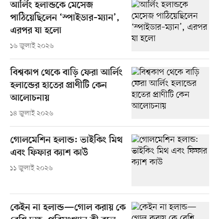
আর্লিং হলান্ডকে মেসেজ
পাঠিয়েছিলেন ‘স্পাইডার–ম্যান’,
এরপর যা হলো
১৬ জুলাই ২০২৬
বিশ্বকাপ থেকে বাড়ি ফেরা আর্লিং
হলান্ডের হাতের প্রাণীটি কেন
আলোচনায়
১৪ জুলাই ২০২৬
গোলমেশিন হলান্ড: ভাইকিং মিথ
এবং ফিফার ক্যাশ কাউ
১১ জুলাই ২০২৬
কেইন না হলান্ড—গোল করায় কে