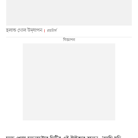
হলান্ড গোল উদ্‌যাপন
রয়টার্স