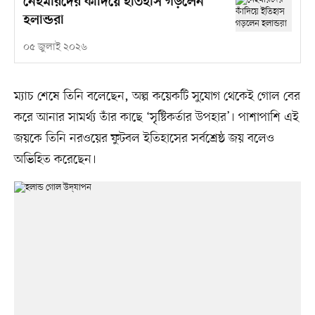
নেইমারদের কাঁদিয়ে ইতিহাস গড়লেন
হলান্ডরা
০৫ জুলাই ২০২৬
ম্যাচ শেষে তিনি বলেছেন, অল্প কয়েকটি সুযোগ থেকেই গোল বের
করে আনার সামর্থ্য তাঁর কাছে ‘সৃষ্টিকর্তার উপহার’। পাশাপাশি এই
জয়কে তিনি নরওয়ের ফুটবল ইতিহাসের সর্বশ্রেষ্ঠ জয় বলেও
অভিহিত করেছেন।