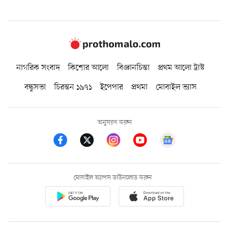
নাগরিক সংবাদ
কিশোর আলো
বিজ্ঞানচিন্তা
প্রথম আলো ট্রাস্ট
বন্ধুসভা
চিরন্তন ১৯৭১
ইপেপার
প্রথমা
মোবাইল ভ্যাস
অনুসরণ করুন
মোবাইল অ্যাপস ডাউনলোড করুন