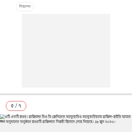
৫ / ৭