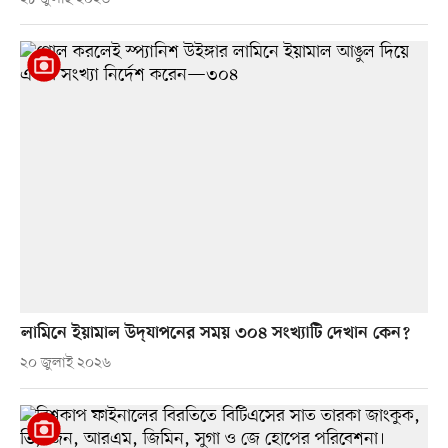
লামিনে ইয়ামাল উদ্‌যাপনের সময় ৩০৪ সংখ্যাটি দেখান কেন?
২০ জুলাই ২০২৬