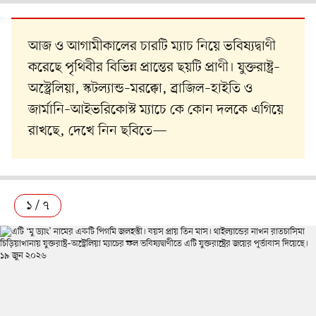
আজ ও আগামীকালের চারটি ম্যাচ নিয়ে ভবিষ্যদ্বাণী
করেছে পৃথিবীর বিভিন্ন প্রান্তের ছয়টি প্রাণী। যুক্তরাষ্ট্র–
অস্ট্রেলিয়া, স্কটল্যান্ড–মরক্কো, ব্রাজিল–হাইতি ও
জার্মানি–আইভরিকোস্ট ম্যাচে কে কোন দলকে এগিয়ে
রাখছে, দেখে নিন ছবিতে—
১ / ৭