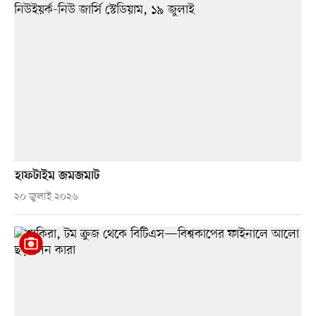
হাফটাইম জমজমাট
২০ জুলাই ২০২৬