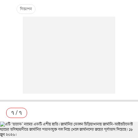
৭ / ৭