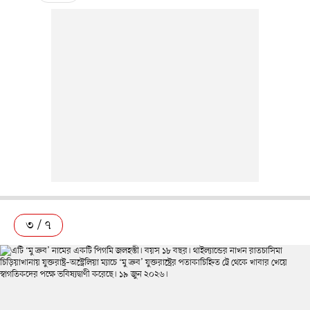
৩ / ৭