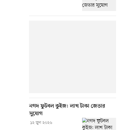
নগদ ফুটবল কুইজ: লাখ টাকা জেতার
সুযোগ
১২ জুন ২০২৬