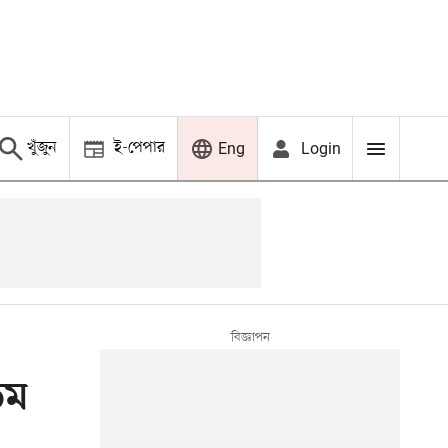
খুঁজুন
ই-পেপার
Login
Eng
তম