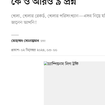
কে ও আরও ৯ প্রশ্ন
খেলা, খেলার রেকর্ড, খেলার পরিসংখ্যান—এসব নিয়ে য
জানেন আপনি!
মোহাম্মদ সোলায়মান
ঢাকা
প্রকাশ: ০২ ডিসেম্বর ২০২৪, ০৩: ০০