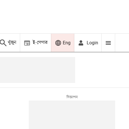
খুঁজুন
ই-পেপার
Login
Eng