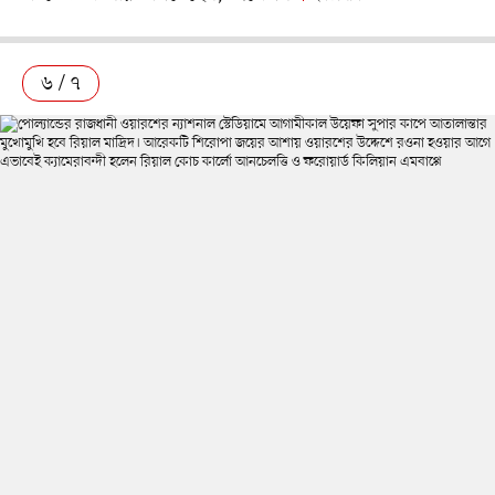
৬ / ৭