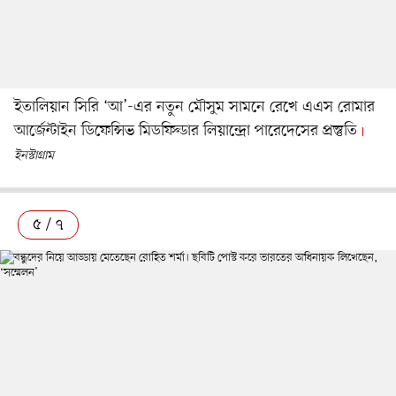
ইতালিয়ান সিরি ‘আ’-এর নতুন মৌসুম সামনে রেখে এএস রোমার
আর্জেন্টাইন ডিফেন্সিভ মিডফিল্ডার লিয়ান্দ্রো পারেদেসের প্রস্তুতি
ইনস্টাগ্রাম
৫ / ৭