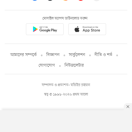
মোবাইল অ্যাপস ডাউনলোড করুন
আমাদের সম্পর্কে
বিজ্ঞাপন
সার্কুলেশন
নীতি ও শর্ত
যোগাযোগ
নিউজলেটার
সম্পাদক ও প্রকাশক: মতিউর রহমান
স্বত্ব © ১৯৯৮-২০২৬ প্রথম আলো
By using this site, you agree to our
Privacy Policy
.
OK