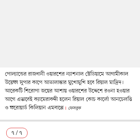
পোল্যান্ডের রাজধানী ওয়ারশের ন্যাশনাল স্টেডিয়ামে আগামীকাল
উয়েফা সুপার কাপে আতালান্তার মুখোমুখি হবে রিয়াল মাদ্রিদ।
আরেকটি শিরোপা জয়ের আশায় ওয়ারশের উদ্দেশে রওনা হওয়ার
আগে এভাবেই ক্যামেরাবন্দী হলেন রিয়াল কোচ কার্লো আনচেলত্তি
ও ফরোয়ার্ড কিলিয়ান এমবাপ্পে
ফেসবুক
৭ / ৭