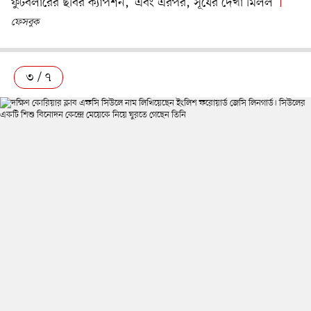
ফুটবলারের ছবির ক্যাপশন, ‘এবং এরপর, সূর্যের দেখা মিলল’
ফেসবুক
৩ / ৭