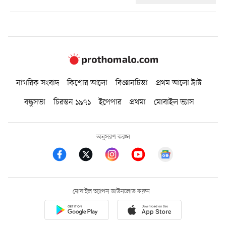
নাগরিক সংবাদ
কিশোর আলো
বিজ্ঞানচিন্তা
প্রথম আলো ট্রাস্ট
বন্ধুসভা
চিরন্তন ১৯৭১
ইপেপার
প্রথমা
মোবাইল ভ্যাস
অনুসরণ করুন
মোবাইল অ্যাপস ডাউনলোড করুন