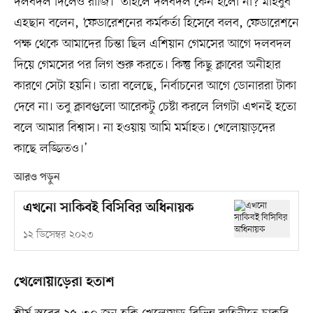
দলবদল দিলেও রাজি।’ তাহলে দলবদল কেন হলো না? মাহবুব
এহছান বলেন, ‘ফেডারেশনের কর্মকর্তা হিসেবে বলব, ফেডারেশনে
পক্ষ থেকে আমাদের চিন্তা ছিল এশিয়ান গেমসের আগে দলবদল
দিয়ে গেমসের পর লিগ শুরু করতে। কিন্তু কিছু ক্লাবের অনীহার
কারণে সেটা হয়নি। তারা বলেছে, নির্বাচনের আগে ডোনাররা টাকা
দেবে না। তবু ক্লাবগুলো আরেকটু চেষ্টা করলে লিগটা এখনই হতো
বলে আমার বিশ্বাস। না হওয়ায় আমি মর্মাহত। খেলোয়াড়দের
কাছে লজ্জিতও।’
আরও পড়ুন
এখনো সাকিবই বিসিবির অধিনায়ক
১২ ডিসেম্বর ২০২৩
খেলোয়াড়েরা হতাশ