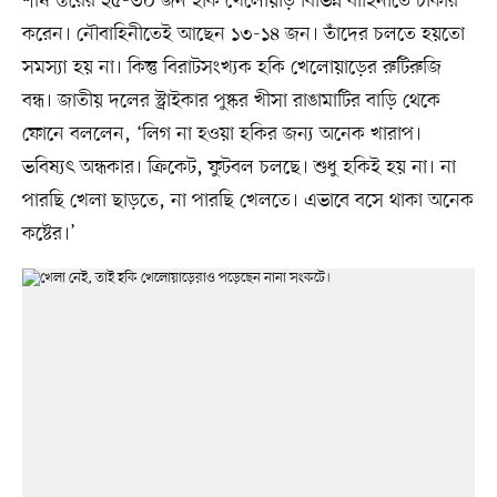
শীর্ষ স্তরের ২৫-৩০ জন হকি খেলোয়াড় বিভিন্ন বাহিনীতে চাকরি
করেন। নৌবাহিনীতেই আছেন ১৩-১৪ জন। তাঁদের চলতে হয়তো
সমস্যা হয় না। কিন্তু বিরাটসংখ্যক হকি খেলোয়াড়ের রুটিরুজি
বন্ধ। জাতীয় দলের স্ট্রাইকার পুষ্কর খীসা রাঙামাটির বাড়ি থেকে
ফোনে বললেন, ‘লিগ না হওয়া হকির জন্য অনেক খারাপ।
ভবিষ্যৎ অন্ধকার। ক্রিকেট, ফুটবল চলছে। শুধু হকিই হয় না। না
পারছি খেলা ছাড়তে, না পারছি খেলতে। এভাবে বসে থাকা অনেক
কষ্টের।’