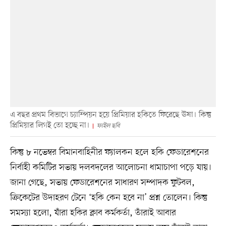
এ বছর প্রথম বিভাগে চ্যাম্পিয়ন হয়ে প্রিমিয়ার হকিতে ফিরেছে ঊষা। কিন্তু
প্রিমিয়ার লিগই তো হচ্ছে না।
ফাইল ছবি
কিন্তু ৮ নভেম্বর বিমানবাহিনীর ফ্যালকন হলে হকি ফেডারেশনের
নির্বাহী কমিটির সভায় দলবদলের আলোচনা ধামাচাপা পড়ে যায়।
জানা গেছে, সভায় ফেডারেশনের সাধারণ সম্পাদক ফুটবল,
ক্রিকেটের উদাহরণ টেনে ‘হকি কেন হবে না’ প্রশ্ন তোলেন। কিন্তু
সমস্যা হলো, যাঁরা হকির ক্লাব কর্মকর্তা, তাঁরাই আবার