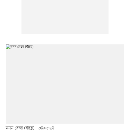
মনন রেজা (বাঁয়ে)
সৌজন্য ছবি