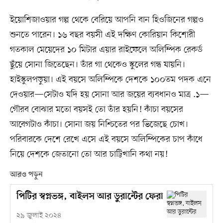
ইয়োশিজাওয়ার গল্প থেকে বেরিয়ে আপনি বান হিওজিনের গল্পও
শুনতে পারেন। ১৬ বছর বয়সী এই দক্ষিণ কোরিয়ান কিশোরী
গতকাল মেয়েদের ১০ মিটার এয়ার রাইফেলে অলিম্পিক রেকর্ড
ছুঁয়ে সোনা জিতেছেন। তাঁর গা থেকেও স্কুলের গন্ধ যায়নি।
হাইস্কুলপড়ুয়া। এই বয়সে অলিম্পিকে দেশকে ১০০তম পদক এনে
দেওয়ার—সেটাও যদি হয় সোনা আর জয়ের ব্যবধানও মাত্র .১—
গৌরব বোঝার মতো বয়সই তো তাঁর হয়নি! কাঁচা বয়সের
আবেগটাও কাঁচা। সোনা জয় নিশ্চিতের পর ভিজেছে চোখ।
পরিবারকে দেশে রেখে এসে এই বয়সে অলিম্পিকের চাপ কাঁধে
নিয়ে দেশকে জেতানো তো আর চাট্টিখানি কথা নয়!
আরও পড়ুন
পিটির স্বপ্নভঙ্গ, বাইলস আর ডুরান্টের ফেরা
২৯ জুলাই ২০২৪