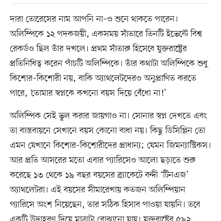
দারা তোরেসের নাম আপনি না–ও শুনে থাকতে পারেন।
অলিম্পিকে ১২ পদকজয়ী, একসময় সাঁতারে তিনটি ইভেন্টে বিশ্ব
রেকর্ডও ছিল তাঁর দখলে। প্রথম সাঁতারু হিসেবে যুক্তরাষ্ট্রের
প্রতিনিধিত্ব করেন পাঁচটি অলিম্পিকে। তাঁর কথাটা অলিম্পিকে শুধু
কিশোর–কিশোরী নয়, বাকি অ্যাথলেটদেরও অনুপ্রাণিত করতে
পারে, ‘তোমার স্বপ্নকে কখনো বয়স দিয়ে বেঁধো না!’
অলিম্পিক সেই ভুল করার জায়গাও না। সোনার স্বপ্ন দেখতে এবং
তা বাস্তবায়নে সেখানে বয়স কোনো বাধা নয়। কিছু ডিসিপ্লিন তো
এমন যেখানে কিশোর–কিশোরীদের প্রাধান্য; যেমন জিমন্যাস্টিকস।
আর প্রতি আসরের মতো এবার প্যারিসেও আলো ছড়াতে শুরু
করেছে ১৩ থেকে ১৯ বছর বয়সের ব্র্যাকেটে বন্দী ‘টিনএজ’
অ্যাথলেটরা। এই বয়সের সীমারেখায় কতজন অলিম্পিয়ান
প্যারিসে অংশ নিয়েছেন, তার সঠিক হিসাব পাওয়া যায়নি। তবে
একটি উদাহরণ দিয়ে মাত্রাটা বোঝানো যায়। যুক্তরাষ্ট্রের ৫৯২