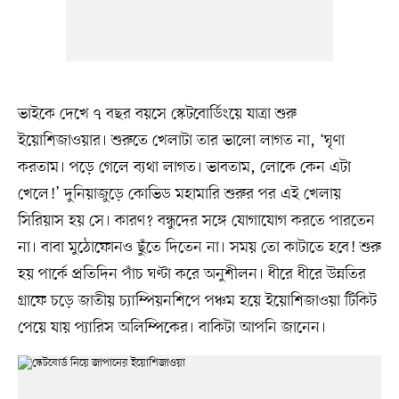
ভাইকে দেখে ৭ বছর বয়সে স্কেটবোর্ডিংয়ে যাত্রা শুরু
ইয়োশিজাওয়ার। শুরুতে খেলাটা তার ভালো লাগত না, ‘ঘৃণা
করতাম। পড়ে গেলে ব্যথা লাগত। ভাবতাম, লোকে কেন এটা
খেলে!’ দুনিয়াজুড়ে কোভিড মহামারি শুরুর পর এই খেলায়
সিরিয়াস হয় সে। কারণ? বন্ধুদের সঙ্গে যোগাযোগ করতে পারতেন
না। বাবা মুঠোফোনও ছুঁতে দিতেন না। সময় তো কাটাতে হবে! শুরু
হয় পার্কে প্রতিদিন পাঁচ ঘণ্টা করে অনুশীলন। ধীরে ধীরে উন্নতির
গ্রাফে চড়ে জাতীয় চ্যাম্পিয়নশিপে পঞ্চম হয়ে ইয়োশিজাওয়া টিকিট
পেয়ে যায় প্যারিস অলিম্পিকের। বাকিটা আপনি জানেন।