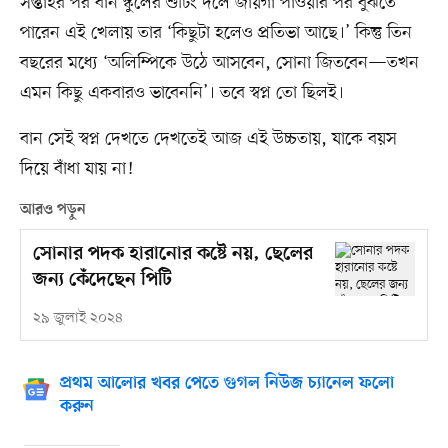
সপ্তাহর পর বান স্কুলের শুটিং দলে জায়গা পাওয়ার পর বুঝতে
পারেন এই খেলায় তার ‘কিছুটা হলেও প্রতিভা আছে।’ কিন্তু তিন
বছরের মধ্যে ‘অলিম্পিকে উঠে আসবেন, সোনা জিতবেন—তখন
এমন কিছু একবারও ভাবেননি’। তবে স্বপ্ন তো ছিলই।
বান সেই স্বপ্ন দেখতে দেখতেই আজ এই উচ্চতায়, যাকে বয়স
দিয়ে বাঁধা যায় না!
আরও পড়ুন
সোনার পদক হারানোর কষ্টে নয়, ছেলের
জন্য কেঁদেছেন পিটি
২৯ জুলাই ২০২৪
প্রথম আলোর খবর পেতে গুগল নিউজ চ্যানেল ফলো
করুন