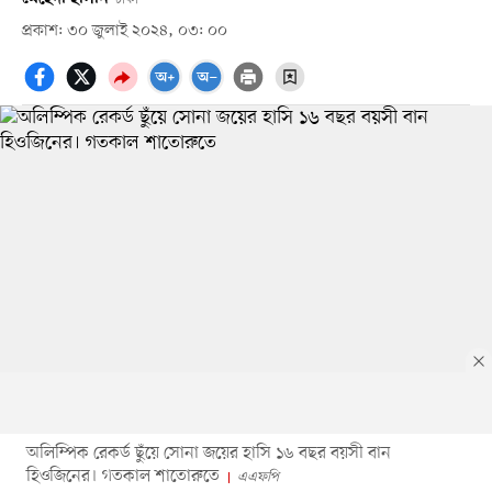
প্রকাশ: ৩০ জুলাই ২০২৪, ০৩: ০০
অলিম্পিক রেকর্ড ছুঁয়ে সোনা জয়ের হাসি ১৬ বছর বয়সী বান
হিওজিনের। গতকাল শাতোরুতে
এএফপি