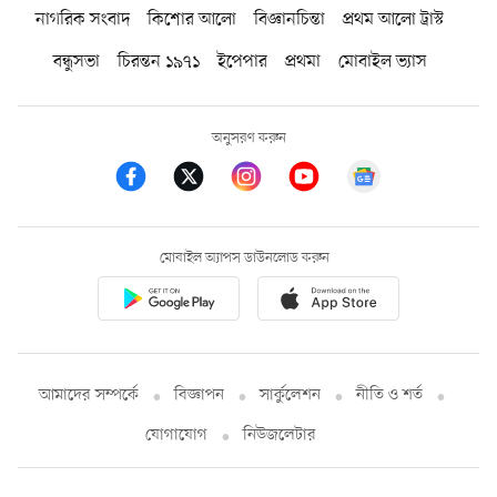
নাগরিক সংবাদ
কিশোর আলো
বিজ্ঞানচিন্তা
প্রথম আলো ট্রাস্ট
বন্ধুসভা
চিরন্তন ১৯৭১
ইপেপার
প্রথমা
মোবাইল ভ্যাস
অনুসরণ করুন
মোবাইল অ্যাপস ডাউনলোড করুন
আমাদের সম্পর্কে
বিজ্ঞাপন
সার্কুলেশন
নীতি ও শর্ত
যোগাযোগ
নিউজলেটার