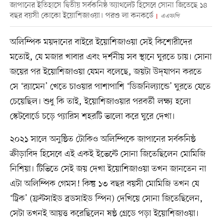
জাপানের ইতিহাসে দ্বিতীয় সর্বকনিষ্ঠ অ্যাথলেট হিসেবে সোনা জিতেছে ১৪
বছর বয়সী কোকো ইয়োশিজাওয়া। পরশু লা কনকর্ডে
এএফপি
অলিম্পিক ময়দানের বাইরে ইয়োশিজাওয়া সেই কিশোরীদের
মতোই, যে মজার খাবার এবং দর্শনীয় সব স্থানে ঘুরতে চায়। সোনা
জয়ের পর ইয়োশিজাওয়া যেমন বলেছে, জয়টা উদ্‌যাপন করতে
সে ‘র‌্যামেন’ খেতে চাওয়ার পাশাপাশি ‘ডিজনিল্যান্ডে’ ঘুরতে যেতে
চেয়েছিল। শুধু কি তাই, ইয়োশিজাওয়ার পরবর্তী লক্ষ্য হলো
স্কেটবোর্ডে চড়ে প্যারিস শহরটি ভালো করে ঘুরে দেখা।
২০২১ সালে অনুষ্ঠিত টোকিও অলিম্পিকে জাপানের সর্বকনিষ্ঠ
ক্রীড়াবিদ হিসেবে এই একই ইভেন্টে সোনা জিতেছিলেন মোমিজি
নিশিয়া। টিভিতে সেই জয় দেখা ইয়োশিজাওয়া তখন জানতেন না
এটা অলিম্পিক গেমস! কিন্তু ১৩ বছর বয়সী মোমিজি তখন যে
‘ট্রিক’ (ফ্রন্টসাইড ব্রডসাইড স্পিন) দেখিয়ে সোনা জিতেছিলেন,
সেটা তখনই আয়ত্ত করেছিলেন ষষ্ঠ গ্রেডে পড়া ইয়োশিজাওয়া।