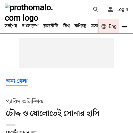
Login
সর্বশেষ
বাংলাদেশ
রাজনীতি
বিশ্ব
বাণিজ্য
মতামত
খেলা
Eng
বিনো
অন্য খেলা
প্যারিস অলিম্পিক
চৌদ্দ ও ষোলোতেই সোনার হাসি
মেহেদী হাসান
ঢাকা