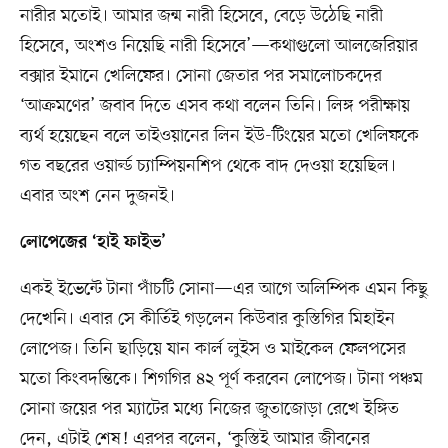
নারীর মতোই। আমার জন্ম নারী হিসেবে, বেড়ে উঠেছি নারী
হিসেবে, অংশও নিয়েছি নারী হিসেবে’—কথাগুলো আলজেরিয়ার
বক্সার ইমানে খেলিফের। সোনা জেতার পর সমালোচকদের
‘আক্রমণের’ জবাব দিতে এসব কথা বলেন তিনি। লিঙ্গ পরীক্ষায়
ব্যর্থ হয়েছেন বলে তাইওয়ানের লিন ইউ-টিংয়ের মতো খেলিফকে
গত বছরের ওয়ার্ল্ড চ্যাম্পিয়নশিপ থেকে বাদ দেওয়া হয়েছিল।
এবার অংশ নেন দুজনই।
লোপেজের ‘হাই ফাইভ’
একই ইভেন্টে টানা পাঁচটি সোনা—এর আগে অলিম্পিক এমন কিছু
দেখেনি। এবার সে কীর্তিই গড়লেন কিউবার কুস্তিগির মিহাইন
লোপেজ। তিনি ছাড়িয়ে যান কার্ল লুইস ও মাইকেল ফেলপসের
মতো কিংবদন্তিকে। শিগগির ৪২ পূর্ণ করবেন লোপেজ। টানা পঞ্চম
সোনা জয়ের পর ম্যাটের মধ্যে নিজের জুতাজোড়া রেখে ইঙ্গিত
দেন, এটাই শেষ! এরপর বলেন, ‘কুস্তিই আমার জীবনের