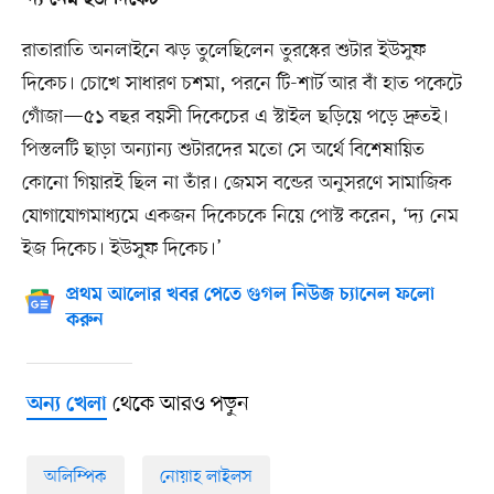
‘দ্য নেম ইজ দিকেচ’
রাতারাতি অনলাইনে ঝড় তুলেছিলেন তুরস্কের শুটার ইউসুফ
দিকেচ। চোখে সাধারণ চশমা, পরনে টি-শার্ট আর বাঁ হাত পকেটে
গোঁজা—৫১ বছর বয়সী দিকেচের এ স্টাইল ছড়িয়ে পড়ে দ্রুতই।
পিস্তলটি ছাড়া অন্যান্য শুটারদের মতো সে অর্থে বিশেষায়িত
কোনো গিয়ারই ছিল না তাঁর। জেমস বন্ডের অনুসরণে সামাজিক
যোগাযোগমাধ্যমে একজন দিকেচকে নিয়ে পোস্ট করেন, ‘দ্য নেম
ইজ দিকেচ। ইউসুফ দিকেচ।’
প্রথম আলোর খবর পেতে গুগল নিউজ চ্যানেল ফলো
করুন
থেকে আরও পড়ুন
অন্য খেলা
অলিম্পিক
নোয়াহ লাইলস