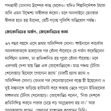
পদপ্রার্থী ডোনাল্ড ট্রাম্পের কাছ থেকেও। যদিও শিল্পনির্দেশক টমাস
জলি এমন উদ্দেশ্য অস্বীকার করেন। তবে অনলাইনে হেনস্তার
স্বীকার হতে হয় তাঁদের, যেটি গড়ায় পুলিশি অভিযোগ পর্যন্ত।
জোকোভিচের অর্জন, জোকোভিচের কান্না
৩৭ বছর বয়সে এসে প্রথম অলিম্পিক সোনা। ফাইনালে কার্লোস
আলকারাজকে হারানোর পর রোঁলা গাঁরোতে যে গর্জন করেছিলেন
সার্বিয়ান তারকা, তা প্রতিধ্বনিত হয় পুরো রোঁলা গাঁরোয়। তবে
এরপরই দেখা যায় ভিন্ন এক জোকোভিচকে। মাত্র পঞ্চম টেনিস
খেলোয়াড় হিসেবে ‘গোল্ডেন স্ল্যাম’ (চারটি গ্র্যান্ড স্ল্যাম ও
অলিম্পিক সোনা) জেতার পর খেলোয়াড়দের বক্সে স্ত্রী ইয়েলেনা ও
দুই সন্তানকে জড়িয়ে হাউমাউ করে কান্নায় ভেঙে পড়েন ইতিহাসের
সফলতম টেনিস খেলোয়াড়। জোকোভিচ বলেন, ‘নিজ দেশকে
প্রতিনিধিত্ব করতে পারার চেয়ে বড় অনুপ্রেরণা হয় না।’ আর
আলকারাজ বলেন, স্পেনের আশাভঙ্গ করেছেন তিনি।