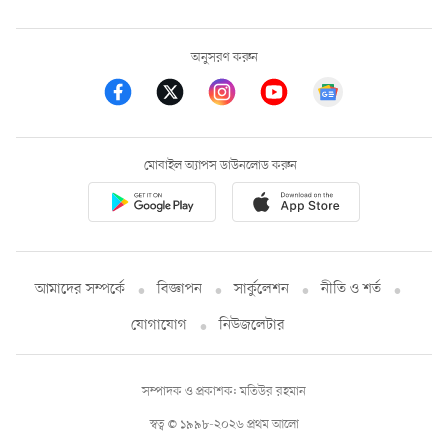
অনুসরণ করুন
মোবাইল অ্যাপস ডাউনলোড করুন
আমাদের সম্পর্কে
বিজ্ঞাপন
সার্কুলেশন
নীতি ও শর্ত
যোগাযোগ
নিউজলেটার
সম্পাদক ও প্রকাশক: মতিউর রহমান
স্বত্ব © ১৯৯৮-২০২৬ প্রথম আলো