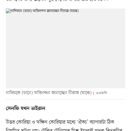
নাদিমকে (ডানে) অভিনন্দন জানাচ্ছেন নীরাজ (মাঝে)
এএফপি
সেলফি যখন ভাইরাল
উত্তর কোরিয়া ও দক্ষিণ কোরিয়ার মধ্যে ‘ঐক্য’ ব্যাপারটা ঠিক
নিয়মিত ঘটনা নয়। টেবিল টেনিসের মিশ্র ইভেন্টে পদক বিতরণীর