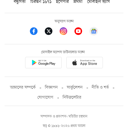
বন্ধুসভা
চিরন্তন ১৯৭১
ইপেপার
প্রথমা
মোবাইল ভ্যাস
অনুসরণ করুন
মোবাইল অ্যাপস ডাউনলোড করুন
আমাদের সম্পর্কে
বিজ্ঞাপন
সার্কুলেশন
নীতি ও শর্ত
যোগাযোগ
নিউজলেটার
সম্পাদক ও প্রকাশক: মতিউর রহমান
স্বত্ব © ১৯৯৮-২০২৬ প্রথম আলো