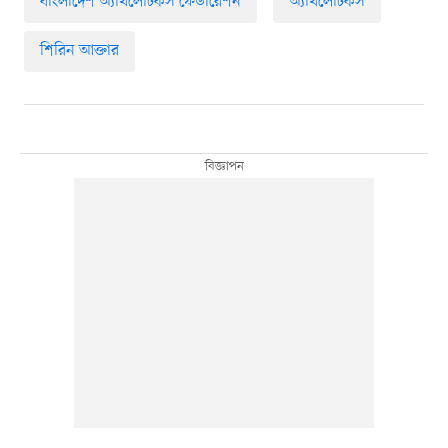
বাংলাদেশ অ্যাথলেটিকস ফেডারেশন
অ্যাথলেটিকস
শিরিন আক্তার