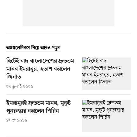
অ্যাথলেটিকস নিয়ে আরও পড়ুন
হিটেই বাদ বাংলাদেশের দ্রুততম
মানব ইমরানুর, হতাশ করলেন
জিনাত
২৭ জুলাই ২০২৬
ইমরানুরই দ্রুততম মানব, মুকুট
পুনরুদ্ধার করলেন শিরিন
১৭ মে ২০২৬