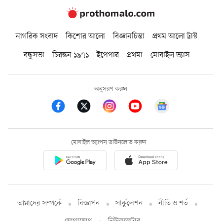
নাগরিক সংবাদ
কিশোর আলো
বিজ্ঞানচিন্তা
প্রথম আলো ট্রাস্ট
বন্ধুসভা
চিরন্তন ১৯৭১
ইপেপার
প্রথমা
মোবাইল ভ্যাস
অনুসরণ করুন
মোবাইল অ্যাপস ডাউনলোড করুন
আমাদের সম্পর্কে
বিজ্ঞাপন
সার্কুলেশন
নীতি ও শর্ত