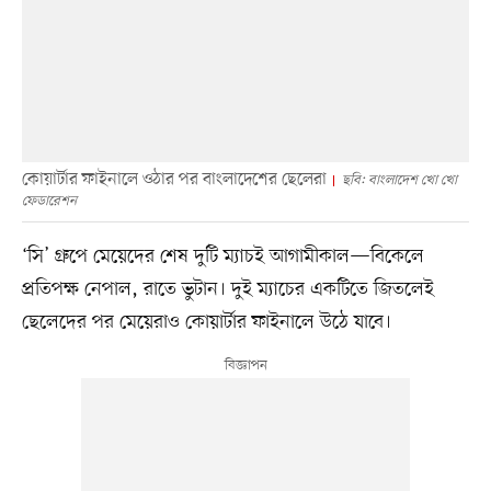
কোয়ার্টার ফাইনালে ওঠার পর বাংলাদেশের ছেলেরা
ছবি: বাংলাদেশ খো খো
ফেডারেশন
‘সি’ গ্রুপে মেয়েদের শেষ দুটি ম্যাচই আগামীকাল—বিকেলে
প্রতিপক্ষ নেপাল, রাতে ভুটান। দুই ম্যাচের একটিতে জিতলেই
ছেলেদের পর মেয়েরাও কোয়ার্টার ফাইনালে উঠে যাবে।