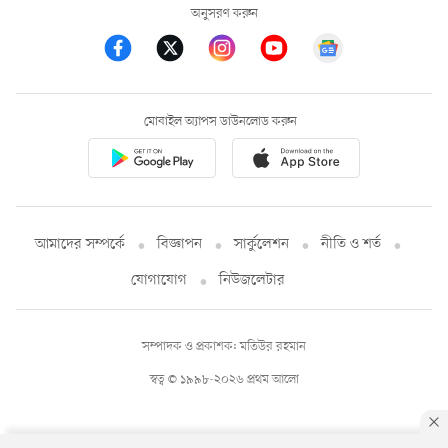
অনুসরণ করুন
মোবাইল অ্যাপস ডাউনলোড করুন
আমাদের সম্পর্কে
বিজ্ঞাপন
সার্কুলেশন
নীতি ও শর্ত
যোগাযোগ
নিউজলেটার
সম্পাদক ও প্রকাশক: মতিউর রহমান
স্বত্ব © ১৯৯৮-২০২৬ প্রথম আলো