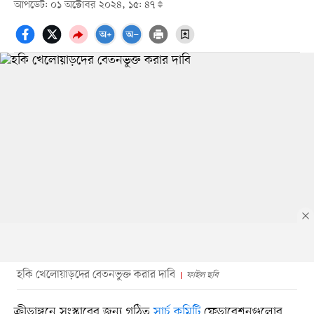
আপডেট: ০১ অক্টোবর ২০২৪, ১৫: ৪৭
হকি খেলোয়াড়দের বেতনভুক্ত করার দাবি
ফাইল ছবি
ক্রীড়াঙ্গনে সংস্কারের জন্য গঠিত
সার্চ কমিটি
ফেডারেশনগুলোর