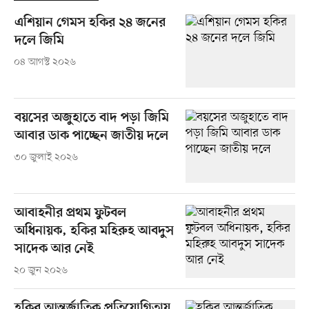
এশিয়ান গেমস হকির ২৪ জনের
দলে জিমি
০৪ আগস্ট ২০২৬
বয়সের অজুহাতে বাদ পড়া জিমি
আবার ডাক পাচ্ছেন জাতীয় দলে
৩০ জুলাই ২০২৬
আবাহনীর প্রথম ফুটবল
অধিনায়ক, হকির মহিরুহ আবদুস
সাদেক আর নেই
২০ জুন ২০২৬
হকির আন্তর্জাতিক প্রতিযোগিতায়