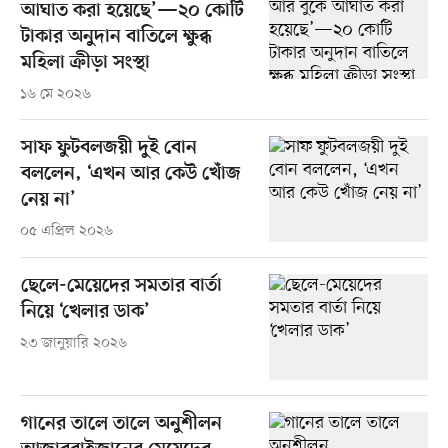
আঘাত করা হয়েছে’—২০ কোটি
টাকার অনুদান বাতিলে ক্ষুব্ধ
মহিলা ক্রীড়া সংস্থা
১৬ মে ২০২৬
সাফ ফুটবলজয়ী দুই বোন
বললেন, ‘এখন আর কেউ খোঁজ
নেয় না’
০৫ এপ্রিল ২০২৬
ছেলে-মেয়েদের সমতার বার্তা
নিয়ে ‘খেলার ডাক’
২৩ জানুয়ারি ২০২৬
গানের তালে তালে অনুশীলন