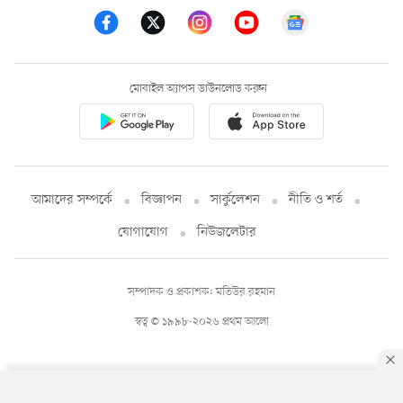
মোবাইল অ্যাপস ডাউনলোড করুন
আমাদের সম্পর্কে
বিজ্ঞাপন
সার্কুলেশন
নীতি ও শর্ত
যোগাযোগ
নিউজলেটার
সম্পাদক ও প্রকাশক: মতিউর রহমান
স্বত্ব © ১৯৯৮-২০২৬ প্রথম আলো