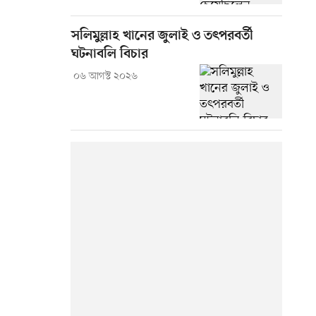
সলিমুল্লাহ খানের জুলাই ও তৎপরবর্তী
ঘটনাবলি বিচার
০৬ আগস্ট ২০২৬