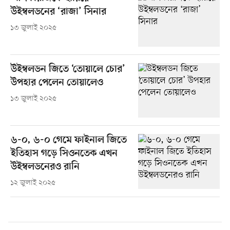
উইম্বলডনের ‘রাজা’ সিনার
১৩ জুলাই ২০২৫
উইম্বলডন জিতে ‘তোয়ালে চোর’
উপহার পেলেন তোয়ালেও
১৩ জুলাই ২০২৫
৬-০, ৬-০ গেমে ফাইনাল জিতে
ইতিহাস গড়ে সিওনতেক এখন
উইম্বলডনেরও রানি
১২ জুলাই ২০২৫