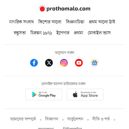
নাগরিক সংবাদ
কিশোর আলো
বিজ্ঞানচিন্তা
প্রথম আলো ট্রাস্ট
বন্ধুসভা
চিরন্তন ১৯৭১
ইপেপার
প্রথমা
মোবাইল ভ্যাস
অনুসরণ করুন
মোবাইল অ্যাপস ডাউনলোড করুন
আমাদের সম্পর্কে
বিজ্ঞাপন
সার্কুলেশন
নীতি ও শর্ত