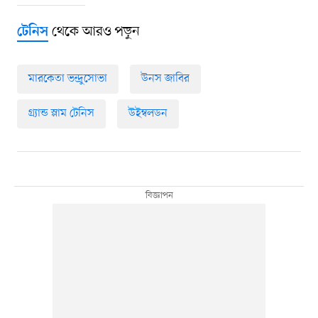
থেকে আরও পড়ুন
টেনিস
মারকেতা ভন্দ্রুসোভা
উনস জাবির
গ্র্যান্ড স্লাম টেনিস
উইম্বলডন