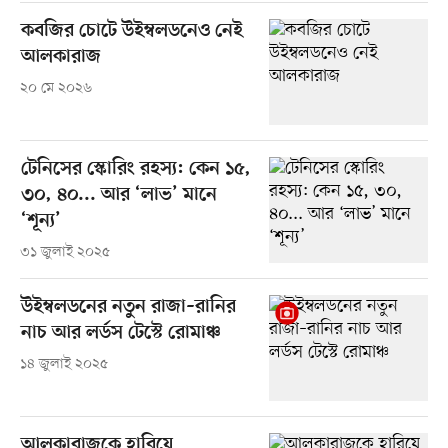
কবজির চোটে উইম্বলডনেও নেই
আলকারাজ
২০ মে ২০২৬
টেনিসের স্কোরিং রহস্য: কেন ১৫,
৩০, ৪০... আর ‘লাভ’ মানে
‘শূন্য’
৩১ জুলাই ২০২৫
উইম্বলডনের নতুন রাজা–রানির
নাচ আর লর্ডস টেস্টে রোমাঞ্চ
১৪ জুলাই ২০২৫
আলকারাজকে হারিয়ে