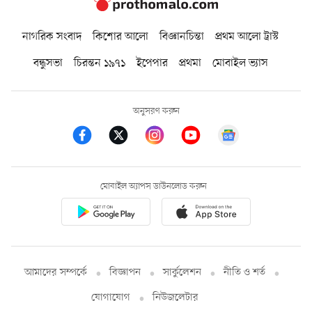
নাগরিক সংবাদ
কিশোর আলো
বিজ্ঞানচিন্তা
প্রথম আলো ট্রাস্ট
বন্ধুসভা
চিরন্তন ১৯৭১
ইপেপার
প্রথমা
মোবাইল ভ্যাস
অনুসরণ করুন
মোবাইল অ্যাপস ডাউনলোড করুন
আমাদের সম্পর্কে
বিজ্ঞাপন
সার্কুলেশন
নীতি ও শর্ত
যোগাযোগ
নিউজলেটার