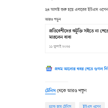
২৪ আগস্ট শুরু হয়ে এবারের ইউএস ওপেন শ
আরও পড়ুন
প্রতিবেশীদের কটূক্তি সইতে না প
মারলেন বাবা
১১ জুলাই ২০২৫
প্রথম আলোর খবর পেতে গুগল নি
থেকে আরও পড়ুন
টেনিস
গ্র্যান্ড স্লাম টেনিস
ইউএস ওপেন