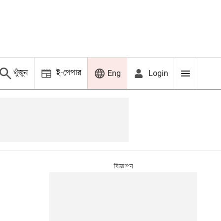
খুঁজুন
ই-পেপার
Login
Eng