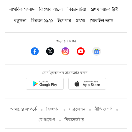
নাগরিক সংবাদ
কিশোর আলো
বিজ্ঞানচিন্তা
প্রথম আলো ট্রাস্ট
বন্ধুসভা
চিরন্তন ১৯৭১
ইপেপার
প্রথমা
মোবাইল ভ্যাস
অনুসরণ করুন
মোবাইল অ্যাপস ডাউনলোড করুন
আমাদের সম্পর্কে
বিজ্ঞাপন
সার্কুলেশন
নীতি ও শর্ত
যোগাযোগ
নিউজলেটার