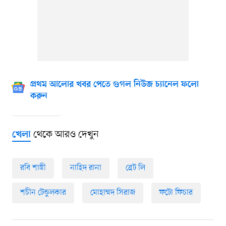
প্রথম আলোর খবর পেতে গুগল নিউজ চ্যানেল ফলো
করুন
থেকে আরও দেখুন
খেলা
রবি শাস্ত্রী
নাহিদ রানা
ব্রেট লি
শচীন টেন্ডুলকার
মোহাম্মদ সিরাজ
ফটো ফিচার