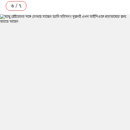
৩ / ৭