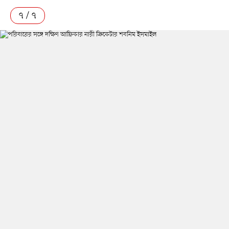
৭ / ৭