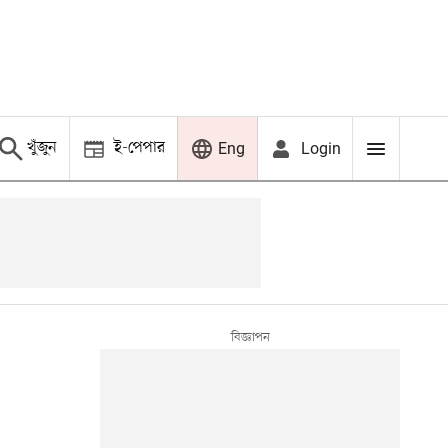
খুঁজুন
ই-পেপার
Login
Eng