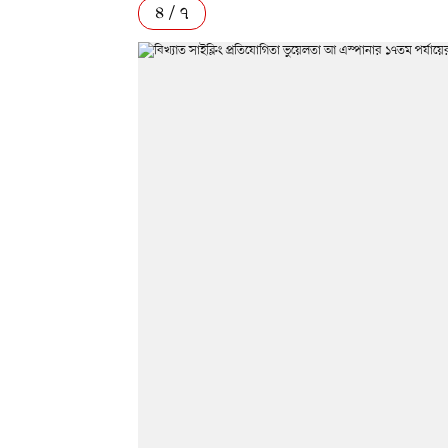
৪ / ৭