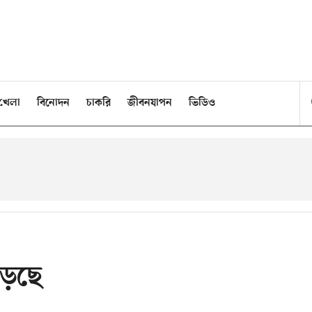
খেলা
বিনোদন
চাকরি
জীবনযাপন
ভিডিও
পড়ছে