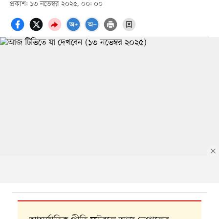
প্রকাশ: ১৩ নভেম্বর ২০২৫, ০০: ০০