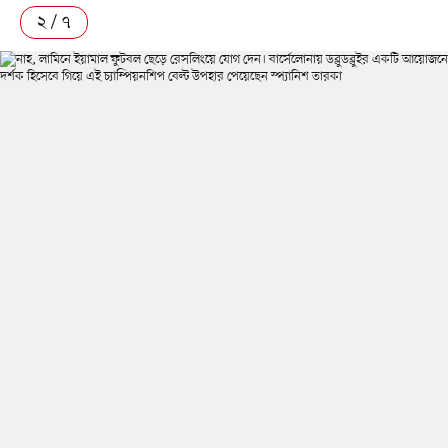
২ / ৭