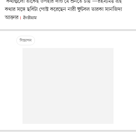
‘কথাগুলো তাকেই উপহার দাও যে শুনতে চায়’—রহস্যময় এই
কথার সঙ্গে ছবিটা পোস্ট করেছেন নারী ফুটবল তারকা সানজিদা
আক্তার
ইনস্টাগ্রাম