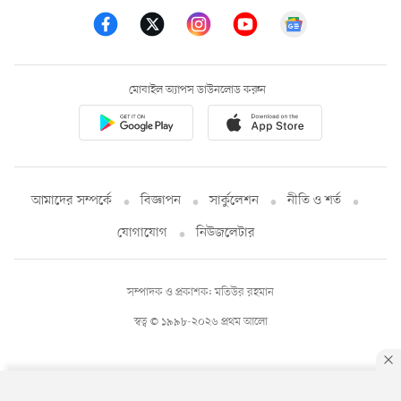
মোবাইল অ্যাপস ডাউনলোড করুন
আমাদের সম্পর্কে
বিজ্ঞাপন
সার্কুলেশন
নীতি ও শর্ত
যোগাযোগ
নিউজলেটার
সম্পাদক ও প্রকাশক: মতিউর রহমান
স্বত্ব © ১৯৯৮-২০২৬ প্রথম আলো