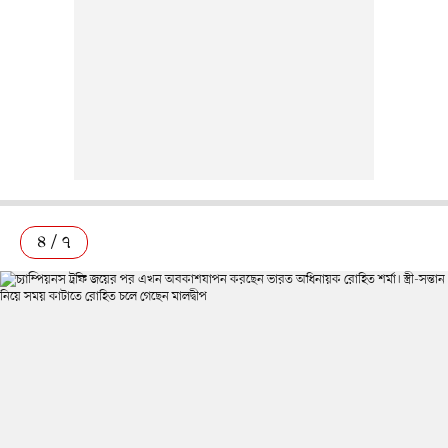
৪ / ৭