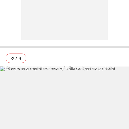
৩ / ৭