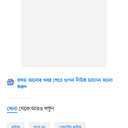
প্রথম আলোর খবর পেতে গুগল নিউজ চ্যানেল ফলো
করুন
থেকে আরও পড়ুন
খেলা
কুইজ
সাত রং
স্পোর্টস কুইজ