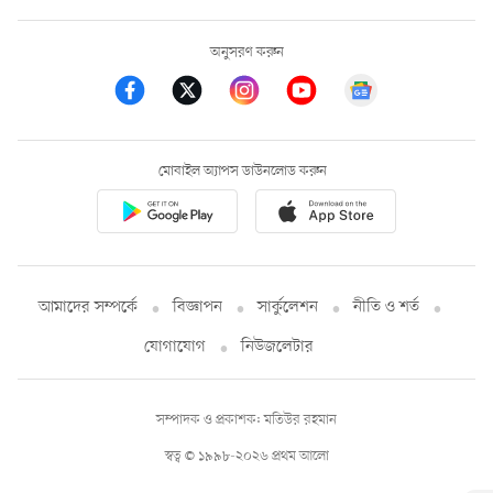
অনুসরণ করুন
মোবাইল অ্যাপস ডাউনলোড করুন
আমাদের সম্পর্কে
বিজ্ঞাপন
সার্কুলেশন
নীতি ও শর্ত
যোগাযোগ
নিউজলেটার
সম্পাদক ও প্রকাশক: মতিউর রহমান
স্বত্ব © ১৯৯৮-২০২৬ প্রথম আলো