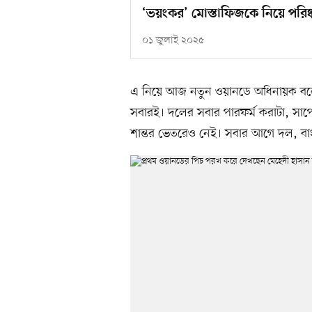
‘ভয়ংকর’ মোস্তাফিজকে নিয়ে পরিষ্ক
০১ জুলাই ২০২৫
এ নিয়ে আজ নতুন ওয়ানডে অধিনায়ক বলে
সবারই। দলের সবার পারফর্ম করাটা, সাপোর্
শান্তর ভেতরেও নেই। সবার আগে দল, বা