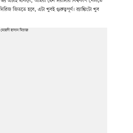
্ষ্য এটাই থাকবে, আমরা যেন সরাসরি বিশ্বকাপ খেলতে
জ জিততে হবে, এটা খুবই গুরুত্বপূর্ণ। র‍্যাঙ্কিংটা খুব