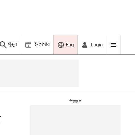
খুঁজুন
ই-পেপার
Login
Eng
র