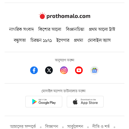
নাগরিক সংবাদ
কিশোর আলো
বিজ্ঞানচিন্তা
প্রথম আলো ট্রাস্ট
বন্ধুসভা
চিরন্তন ১৯৭১
ইপেপার
প্রথমা
মোবাইল ভ্যাস
অনুসরণ করুন
মোবাইল অ্যাপস ডাউনলোড করুন
আমাদের সম্পর্কে
বিজ্ঞাপন
সার্কুলেশন
নীতি ও শর্ত