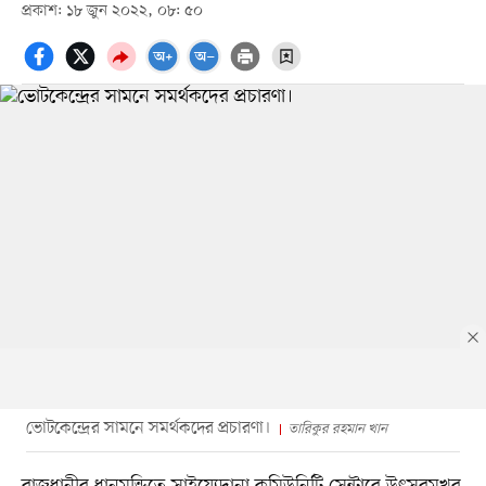
প্রকাশ: ১৮ জুন ২০২২, ০৮: ৫০
ভোটকেন্দ্রের সামনে সমর্থকদের প্রচারণা।
তারিকুর রহমান খান
রাজধানীর ধানমন্ডিতে সাইয়্যেদানা কমিউনিটি সেন্টারে উৎসবমুখর