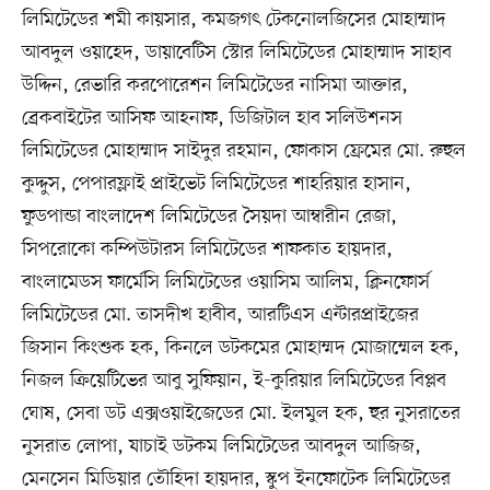
লিমিটেডের শমী কায়সার, কমজগৎ টেকনোলজিসের মোহাম্মাদ
আবদুল ওয়াহেদ, ডায়াবেটিস স্টোর লিমিটেডের মোহাম্মাদ সাহাব
উদ্দিন, রেভারি করপোরেশন লিমিটেডের নাসিমা আক্তার,
ব্রেকবাইটের আসিফ আহনাফ, ডিজিটাল হাব সলিউশনস
লিমিটেডের মোহাম্মাদ সাইদুর রহমান, ফোকাস ফ্রেমের মো. রুহুল
কুদ্দুস, পেপারফ্লাই প্রাইভেট লিমিটেডের শাহরিয়ার হাসান,
ফুডপান্ডা বাংলাদেশ লিমিটেডের সৈয়দা আম্বারীন রেজা,
সিপরোকো কম্পিউটারস লিমিটেডের শাফকাত হায়দার,
বাংলামেডস ফার্মেসি লিমিটেডের ওয়াসিম আলিম, ক্লিনফোর্স
লিমিটেডের মো. তাসদীখ হাবীব, আরটিএস এন্টারপ্রাইজের
জিসান কিংশুক হক, কিনলে ডটকমের মোহাম্মদ মোজাম্মেল হক,
নিজল ক্রিয়েটিভের আবু সুফিয়ান, ই-কুরিয়ার লিমিটেডের বিপ্লব
ঘোষ, সেবা ডট এক্সওয়াইজেডের মো. ইলমুল হক, হুর নুসরাতের
নুসরাত লোপা, যাচাই ডটকম লিমিটেডের আবদুল আজিজ,
মেনসেন মিডিয়ার তৌহিদা হায়দার, স্কুপ ইনফোটেক লিমিটেডের