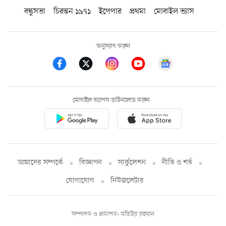
বন্ধুসভা
চিরন্তন ১৯৭১
ইপেপার
প্রথমা
মোবাইল ভ্যাস
অনুসরণ করুন
মোবাইল অ্যাপস ডাউনলোড করুন
আমাদের সম্পর্কে
বিজ্ঞাপন
সার্কুলেশন
নীতি ও শর্ত
যোগাযোগ
নিউজলেটার
সম্পাদক ও প্রকাশক: মতিউর রহমান