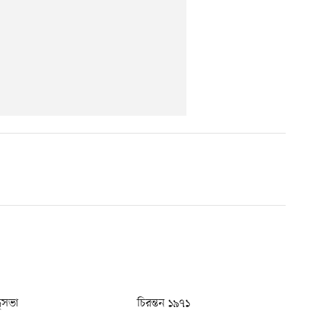
ধুসভা
চিরন্তন ১৯৭১