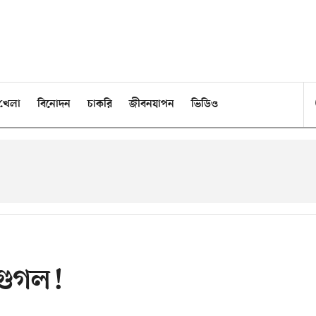
খেলা
বিনোদন
চাকরি
জীবনযাপন
ভিডিও
 গুগল!