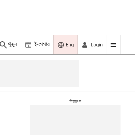
খুঁজুন
ই-পেপার
Login
Eng