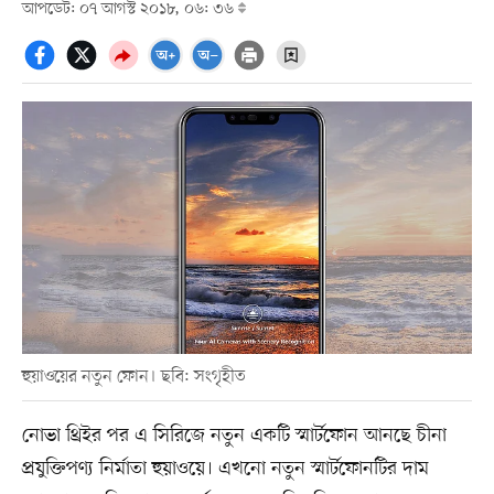
আপডেট: ০৭ আগস্ট ২০১৮, ০৬: ৩৬
হুয়াওয়ের নতুন ফোন। ছবি: সংগৃহীত
নোভা থ্রিইর পর এ সিরিজে নতুন একটি স্মার্টফোন আনছে চীনা
প্রযুক্তিপণ্য নির্মাতা হুয়াওয়ে। এখনো নতুন স্মার্টফোনটির দাম