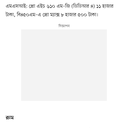
এমএসআই: প্রো এইচ ৬১০ এম–জি (ডিডিআর ৪) ১১ হাজার
টাকা, বি৪৫০এম–এ প্রো ম্যাক্স ৮ হাজার ৫০০ টাকা।
র‍্যাম