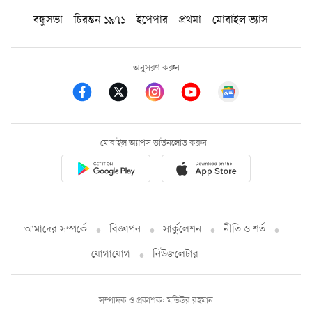
বন্ধুসভা
চিরন্তন ১৯৭১
ইপেপার
প্রথমা
মোবাইল ভ্যাস
অনুসরণ করুন
মোবাইল অ্যাপস ডাউনলোড করুন
আমাদের সম্পর্কে
বিজ্ঞাপন
সার্কুলেশন
নীতি ও শর্ত
যোগাযোগ
নিউজলেটার
সম্পাদক ও প্রকাশক: মতিউর রহমান