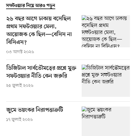
সফটওয়্যার নিয়ে আরও পড়ুন
২৬ বছর আগে ঢাকায় বসেছিল
প্রথম সফটওয়্যার মেলা,
আয়োজক কে ছিল—বেসিস না
বিসিএস?
০৩ আগস্ট ২০২৬
ডিজিটাল সার্বভৌমত্বের প্রশ্নে মুক্ত
সফটওয়্যার নীতি কেন জরুরি
২৫ জুলাই ২০২৬
জুমে ভয়ংকর নিরাপত্তাত্রুটি
১৭ জুলাই ২০২৬