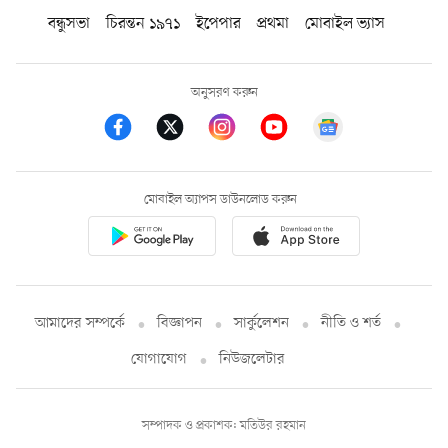
বন্ধুসভা
চিরন্তন ১৯৭১
ইপেপার
প্রথমা
মোবাইল ভ্যাস
অনুসরণ করুন
মোবাইল অ্যাপস ডাউনলোড করুন
আমাদের সম্পর্কে
বিজ্ঞাপন
সার্কুলেশন
নীতি ও শর্ত
যোগাযোগ
নিউজলেটার
সম্পাদক ও প্রকাশক: মতিউর রহমান