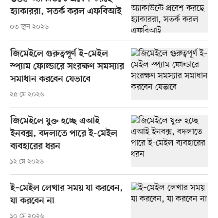
হ্যাকাররা, সতর্ক করল এফবিআই
০৩ জুন ২০২৬
জিমেইলে গুরুত্বপূর্ণ ই–মেইল
স্প্যাম ফোল্ডারে সংরক্ষণ সমস্যার
সমাধান করবেন যেভাবে
২৫ মে ২০২৬
জিমেইলে যুক্ত হচ্ছে এআই
ইনবক্স, বদলাতে পারে ই-মেইল
ব্যবহারের ধরন
১২ মে ২০২৬
ই–মেইল লেখার সময় যা করবেন,
যা করবেন না
১০ মে ২০২৬