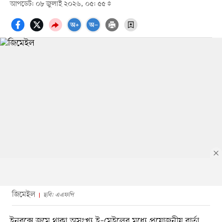
আপডেট: ০৮ জুলাই ২০২৬, ০৫: ৫৫
জিমেইল
ছবি: এএফপি
ইনবক্সে জমে থাকা অসংখ্য ই–মেইলের মধ্যে প্রয়োজনীয় বার্তা