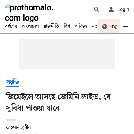
Login
সর্বশেষ
বাংলাদেশ
রাজনীতি
বিশ্ব
বাণিজ্য
মতামত
খেলা
Eng
বিনো
প্রযুক্তি
জিমেইলে আসছে জেমিনি লাইভ, যে
সুবিধা পাওয়া যাবে
আহসান হাবীব