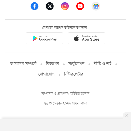
মোবাইল অ্যাপস ডাউনলোড করুন
আমাদের সম্পর্কে
বিজ্ঞাপন
সার্কুলেশন
নীতি ও শর্ত
যোগাযোগ
নিউজলেটার
সম্পাদক ও প্রকাশক: মতিউর রহমান
স্বত্ব © ১৯৯৮-২০২৬ প্রথম আলো