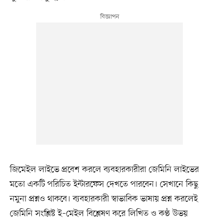
জিমেইল লাইভে প্রবেশ করলে ব্যবহারকারীরা জেমিনি লাইভের
মতো একটি পরিচিত ইন্টারফেস দেখতে পারবেন। সেখানে কিছু
নমুনা প্রশ্নও থাকবে। ব্যবহারকারী স্বাভাবিক ভাষায় প্রশ্ন করলেই
জেমিনি সংশ্লিষ্ট ই–মেইল বিশ্লেষণ করে লিখিত ও কণ্ঠ উভয়