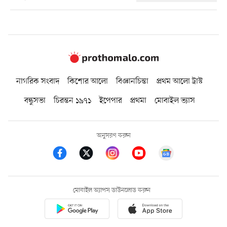
নাগরিক সংবাদ
কিশোর আলো
বিজ্ঞানচিন্তা
প্রথম আলো ট্রাস্ট
বন্ধুসভা
চিরন্তন ১৯৭১
ইপেপার
প্রথমা
মোবাইল ভ্যাস
অনুসরণ করুন
মোবাইল অ্যাপস ডাউনলোড করুন