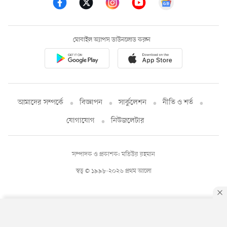
মোবাইল অ্যাপস ডাউনলোড করুন
আমাদের সম্পর্কে
বিজ্ঞাপন
সার্কুলেশন
নীতি ও শর্ত
যোগাযোগ
নিউজলেটার
সম্পাদক ও প্রকাশক: মতিউর রহমান
স্বত্ব © ১৯৯৮-২০২৬ প্রথম আলো