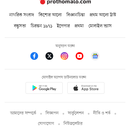
নাগরিক সংবাদ
কিশোর আলো
বিজ্ঞানচিন্তা
প্রথম আলো ট্রাস্ট
বন্ধুসভা
চিরন্তন ১৯৭১
ইপেপার
প্রথমা
মোবাইল ভ্যাস
অনুসরণ করুন
মোবাইল অ্যাপস ডাউনলোড করুন
আমাদের সম্পর্কে
বিজ্ঞাপন
সার্কুলেশন
নীতি ও শর্ত
যোগাযোগ
নিউজলেটার