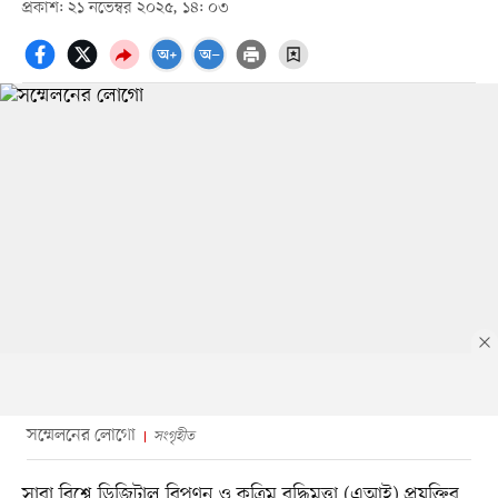
প্রকাশ: ২১ নভেম্বর ২০২৫, ১৪: ০৩
সম্মেলনের লোগো
সংগৃহীত
সারা বিশ্বে ডিজিটাল বিপণন ও কৃত্রিম বুদ্ধিমত্তা (এআই) প্রযুক্তির