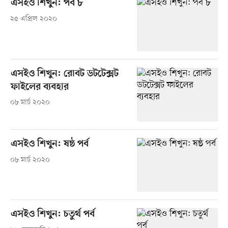
এসইও শিখুন: পর্ব ৮
২৫ এপ্রিল ২০২০
এসইও শিখুন: রোবট ডটটেক্সট
ফাইলের ব্যবহার
০৮ মার্চ ২০২০
এসইও শিখুন: ষষ্ঠ পর্ব
০৮ মার্চ ২০২০
এসইও শিখুন: চতুর্থ পর্ব