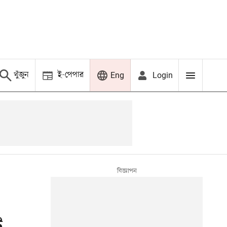
খুঁজুন
ই-পেপার
Login
Eng