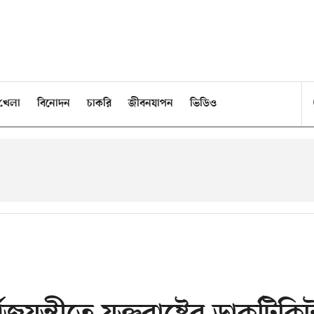
খেলা
বিনোদন
চাকরি
জীবনযাপন
ভিডিও