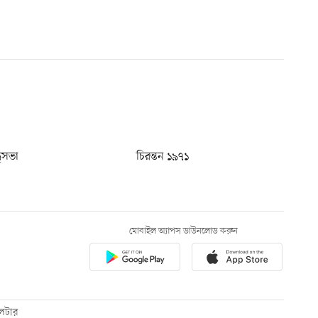
ধুসভা
চিরন্তন ১৯৭১
মোবাইল অ্যাপস ডাউনলোড করুন
েটার